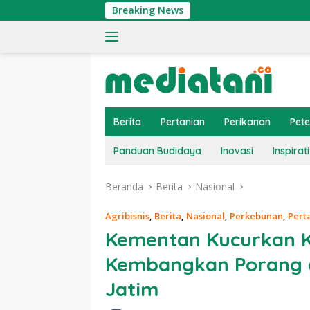
Langsung
Breaking News
Ting
ke
konten
Berita
Pertanian
Perikanan
Pet
Panduan Budidaya
Inovasi
Inspirati
Beranda
Berita
Nasional
Agribisnis
,
Berita
,
Nasional
,
Perkebunan
,
Pert
Kementan Kucurkan K
Kembangkan Porang d
Jatim