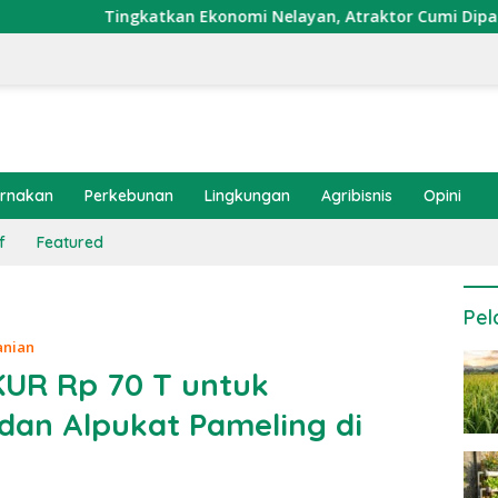
katkan Ekonomi Nelayan, Atraktor Cumi Dipasang di Coral Gard
ernakan
Perkebunan
Lingkungan
Agribisnis
Opini
f
Featured
Pel
anian
UR Rp 70 T untuk
an Alpukat Pameling di