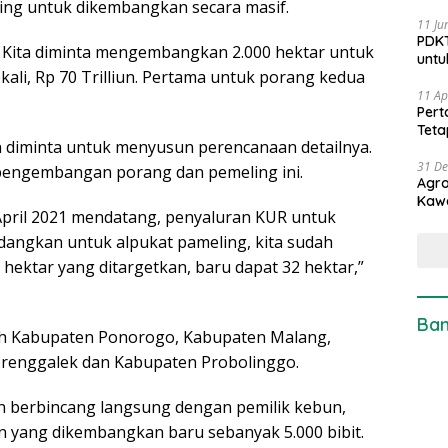
ng untuk dikembangkan secara masif.
11 Ju
PDKT
. Kita diminta mengembangkan 2.000 hektar untuk
untu
kali, Rp 70 Trilliun. Pertama untuk porang kedua
11 Ap
Pert
Teta
 diminta untuk menyusun perencanaan detailnya.
31 D
 pengembangan porang dan pemeling ini.
Agro
Kaw
April 2021 mendatang, penyaluran KUR untuk
dangkan untuk alpukat pameling, kita sudah
 hektar yang ditargetkan, baru dapat 32 hektar,”
Ban
lah Kabupaten Ponorogo, Kabupaten Malang,
renggalek dan Kabupaten Probolinggo.
dan berbincang langsung dengan pemilik kebun,
 yang dikembangkan baru sebanyak 5.000 bibit.