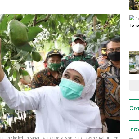
Ora
Ino
kunjung ke kebun Sanari, warga Desa Wonorejo, Lawang, Kabupaten