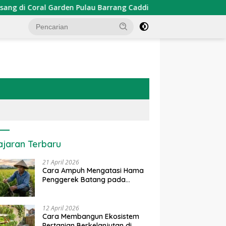
en Pulau Barrang Caddi
PDKT Danau Tempe : Pendekata
ajaran Terbaru
21 April 2026
Cara Ampuh Mengatasi Hama
Penggerek Batang pada
Tanaman Padi Secara Alami
dan Kimia
12 April 2026
Cara Membangun Ekosistem
Pertanian Berkelanjutan di