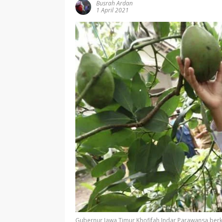
Busrah Ardan
1 April 2021
Gubernur Jawa Timur Khofifah Indar Parawansa ber