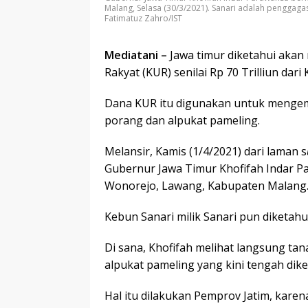
Malang, Selasa (30/3/2021). Sanari adalah penggag
Fatimatuz Zahro/IST
Mediatani –
Jawa timur diketahui aka
Rakyat (KUR) senilai Rp 70 Trilliun dar
Dana KUR itu digunakan untuk mengem
porang dan alpukat pameling.
Melansir, Kamis (1/4/2021) dari laman s
Gubernur Jawa Timur Khofifah Indar P
Wonorejo, Lawang, Kabupaten Malang
Kebun Sanari milik Sanari pun diketah
Di sana, Khofifah melihat langsung ta
alpukat pameling yang kini tengah di
Hal itu dilakukan Pemprov Jatim, karen