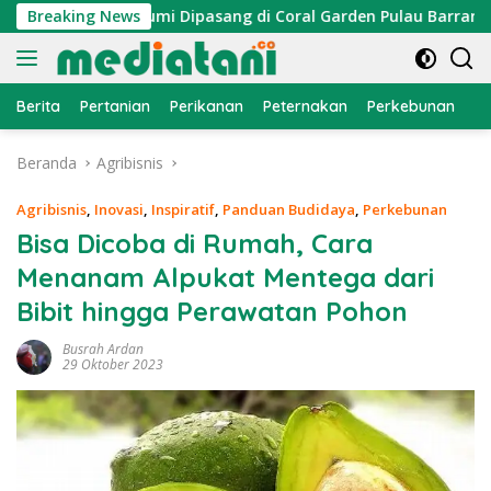
Langsung
traktor Cumi Dipasang di Coral Garden Pulau Barrang Caddi
Breaking News
ke
konten
Berita
Pertanian
Perikanan
Peternakan
Perkebunan
L
Beranda
Agribisnis
Agribisnis
,
Inovasi
,
Inspiratif
,
Panduan Budidaya
,
Perkebunan
Bisa Dicoba di Rumah, Cara
Menanam Alpukat Mentega dari
Bibit hingga Perawatan Pohon
Busrah Ardan
29 Oktober 2023