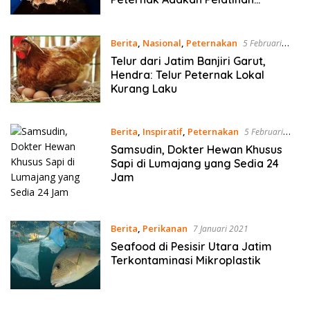
Fermentasi Pakan
Berita
,
Nasional
,
Peternakan
5 Februari
2021
Telur dari Jatim Banjiri Garut,
Hendra: Telur Peternak Lokal
Kurang Laku
Berita
,
Inspiratif
,
Peternakan
5 Februari
2021
Samsudin, Dokter Hewan Khusus
Sapi di Lumajang yang Sedia 24
Jam
Berita
,
Perikanan
7 Januari 2021
Seafood di Pesisir Utara Jatim
Terkontaminasi Mikroplastik