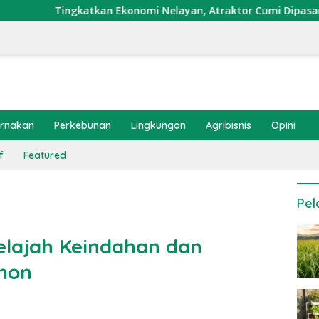
gkatkan Ekonomi Nelayan, Atraktor Cumi Dipasang di Coral Ga
ernakan
Perkebunan
Lingkungan
Agribisnis
Opini
f
Featured
Pel
elajah Keindahan dan
hon