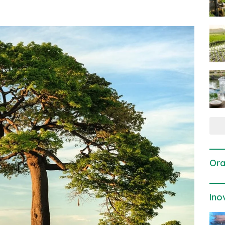
Ora
Ino