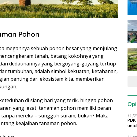
naman Pohon
a megahnya sebuah pohon besar yang menjulang
 mencengkeram tanah, batang kokohnya yang
dan dedaunannya yang bergoyang-goyang tertiup
adar tumbuhan, adalah simbol kekuatan, ketahanan,
ian penting dari ekosistem kita, memberikan
kungan.
eteduhan di siang hari yang terik, hingga pohon
Opi
anen yang lezat, tanaman pohon memiliki peran
ia tanpa mereka – sungguh suram, bukan? Maka
11 Ju
PDKT
m tentang keajaiban tanaman pohon.
untu
11 Ap