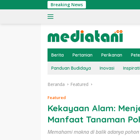
Langsung
Breaking News
Tin
ke
konten
Berita
Pertanian
Perikanan
Pet
Panduan Budidaya
Inovasi
Inspirati
Beranda
Featured
Featured
Kekayaan Alam: Menj
Manfaat Tanaman Po
Memahami makna di balik adanya pohon