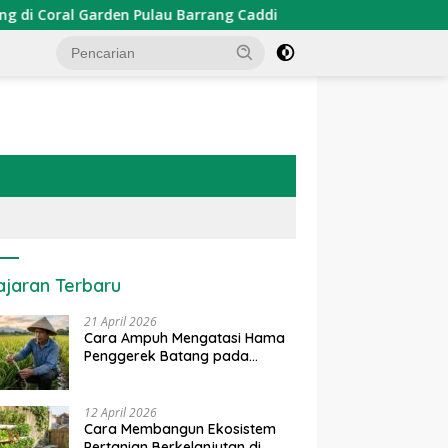
rden Pulau Barrang Caddi
PDKT Danau Tempe : Pendekat
ajaran Terbaru
21 April 2026
Cara Ampuh Mengatasi Hama
Penggerek Batang pada
Tanaman Padi Secara Alami
dan Kimia
12 April 2026
Cara Membangun Ekosistem
Pertanian Berkelanjutan di