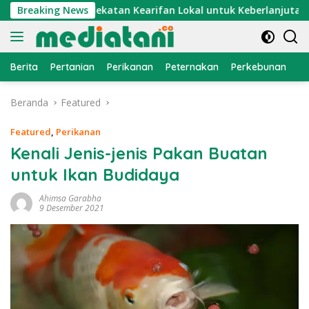
Langsung
mpe : Pendekatan Kearifan Lokal untuk Keberlanjutan Sumber
Breaking News
ke
konten
Berita
Pertanian
Perikanan
Peternakan
Perkebunan
L
Beranda
Featured
Featured
,
Perikanan
Kenali Jenis-jenis Pakan Buatan
untuk Ikan Budidaya
Ahimsa Garabha
9 Desember 2021