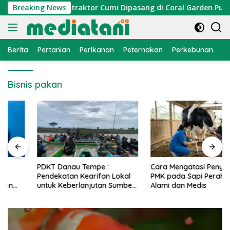
Langsung
nomi Nelayan, Atraktor Cumi Dipasang di Coral Garden Pulau B
Breaking News
ke
konten
Berita
Pertanian
Perikanan
Peternakan
Perkebunan
L
Bisnis pakan
PDKT Danau Tempe :
Cara Mengatasi Penyakit
Pendekatan Kearifan Lokal
PMK pada Sapi Perah Secara
untuk Keberlanjutan Sumber
Alami dan Medis
Daya Ikan