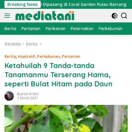
Langsung
tor Cumi Dipasang di Coral Garden Pulau Barrang Caddi
Breaking News
ke
konten
Berita
Pertanian
Perikanan
Peternakan
Perkebunan
L
Beranda
Berita
Berita
,
Inspiratif
,
Perkebunan
,
Pertanian
Ketahuilah 9 Tanda-tanda
Tanamanmu Terserang Hama,
seperti Bulat Hitam pada Daun
Busrah Ardan
3 Maret 2021