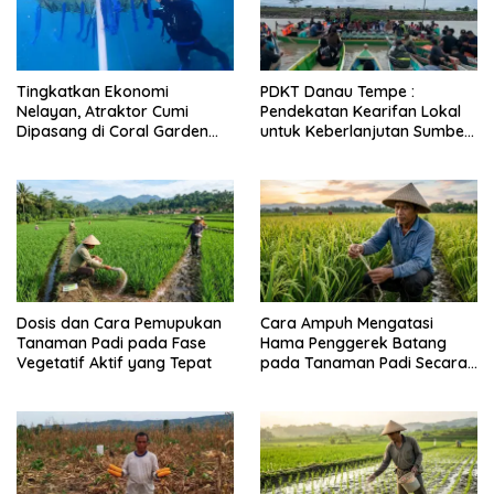
Tingkatkan Ekonomi
PDKT Danau Tempe :
Nelayan, Atraktor Cumi
Pendekatan Kearifan Lokal
Dipasang di Coral Garden
untuk Keberlanjutan Sumber
Pulau Barrang Caddi
Daya Ikan
Dosis dan Cara Pemupukan
Cara Ampuh Mengatasi
Tanaman Padi pada Fase
Hama Penggerek Batang
Vegetatif Aktif yang Tepat
pada Tanaman Padi Secara
Alami dan Kimia