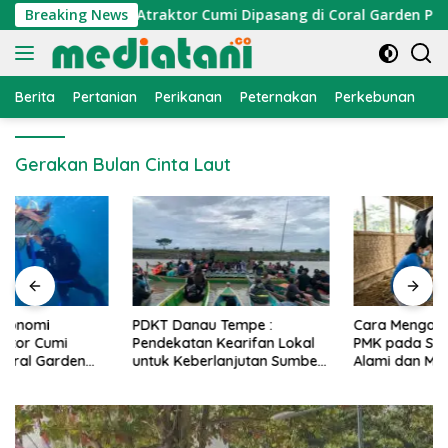
Langsung
nomi Nelayan, Atraktor Cumi Dipasang di Coral Garden Pulau 
Breaking News
ke
konten
Berita
Pertanian
Perikanan
Peternakan
Perkebunan
L
Gerakan Bulan Cinta Laut
PDKT Danau Tempe :
Cara Mengatasi Penyakit
Pendekatan Kearifan Lokal
PMK pada Sapi Perah Secara
untuk Keberlanjutan Sumber
Alami dan Medis
Daya Ikan