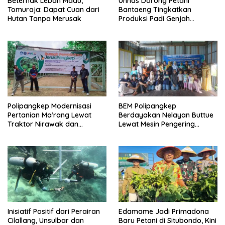
Beternak Lebah Madu,
Unhas Dorong Petani
Tomuraja: Dapat Cuan dari
Bantaeng Tingkatkan
Hutan Tanpa Merusak
Produksi Padi Genjah
Berbasis Pertanian Organik
Polipangkep Modernisasi
BEM Polipangkep
Pertanian Ma’rang Lewat
Berdayakan Nelayan Buttue
Traktor Nirawak dan
Lewat Mesin Pengering
Pelestarian Jeruk Pangkep
Rumput Laut dan Pelatihan
Diversifikasi Produk
Inisiatif Positif dari Perairan
Edamame Jadi Primadona
Cilallang, Unsulbar dan
Baru Petani di Situbondo, Kini