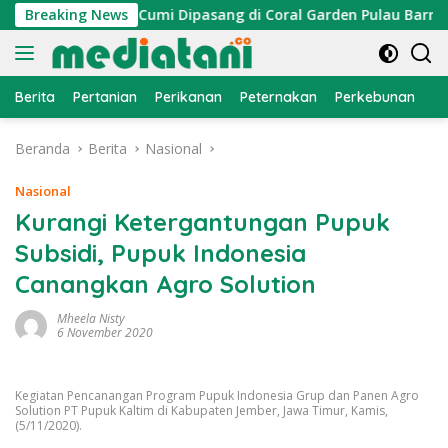
Langsung
, Atraktor Cumi Dipasang di Coral Garden Pulau Barrang Cadd
Breaking News
ke
konten
Berita
Pertanian
Perikanan
Peternakan
Perkebunan
L
Beranda
Berita
Nasional
Nasional
Kurangi Ketergantungan Pupuk
Subsidi, Pupuk Indonesia
Canangkan Agro Solution
Mheela Nisty
6 November 2020
Kegiatan Pencanangan Program Pupuk Indonesia Grup dan Panen Agro
Solution PT Pupuk Kaltim di Kabupaten Jember, Jawa Timur, Kamis,
(5/11/2020).