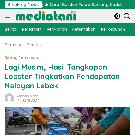
Langsung
i Dipasang di Coral Garden Pulau Barrang Caddi
Breaking News
PDKT 
ke
konten
Berita
Pertanian
Perikanan
Peternakan
Perkebunan
L
Beranda
Berita
Berita
,
Perikanan
Lagi Musim, Hasil Tangkapan
Lobster Tingkatkan Pendapatan
Nelayan Lebak
Mheela Nisty
17 April 2021