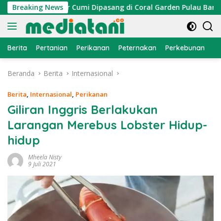
Langsung
, Atraktor Cumi Dipasang di Coral Garden Pulau Barrang Cadd
Breaking News
ke
konten
Berita
Pertanian
Perikanan
Peternakan
Perkebunan
L
Beranda
Berita
Internasional
Berita
,
Internasional
,
Perikanan
Giliran Inggris Berlakukan
Larangan Merebus Lobster Hidup-
hidup
Mheela Nisty
9 Juli 2021