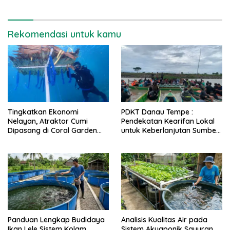
Rekomendasi untuk kamu
Tingkatkan Ekonomi
PDKT Danau Tempe :
Nelayan, Atraktor Cumi
Pendekatan Kearifan Lokal
Dipasang di Coral Garden
untuk Keberlanjutan Sumber
Pulau Barrang Caddi
Daya Ikan
Panduan Lengkap Budidaya
Analisis Kualitas Air pada
Ikan Lele Sistem Kolam
Sistem Akuaponik Sayuran