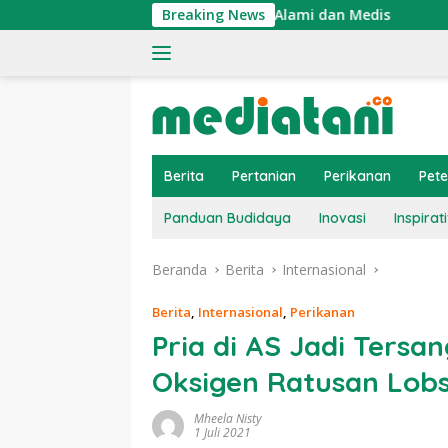
Langsung
a Sapi Perah Secara Alami dan Medis
Breaking News
Dosis dan Cara P
ke
konten
Berita
Pertanian
Perikanan
Pet
Panduan Budidaya
Inovasi
Inspirati
Beranda
Berita
Internasional
Berita
,
Internasional
,
Perikanan
Pria di AS Jadi Tersa
Oksigen Ratusan Lobs
Mheela Nisty
1 Juli 2021