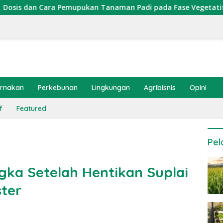
emupukan Tanaman Padi pada Fase Vegetatif Aktif yang Tepat
ernakan
Perkebunan
Lingkungan
Agribisnis
Opini
f
Featured
Pel
ngka Setelah Hentikan Suplai
ter