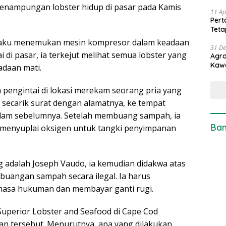
enampungan lobster hidup di pasar pada Kamis
11 Ap
Pert
Teta
gaku menemukan mesin kompresor dalam keadaan
31 D
i di pasar, ia terkejut melihat semua lobster yang
Agro
Kaw
adaan mati.
pengintai di lokasi merekam seorang pria yang
ecarik surat dengan alamatnya, ke tempat
alam sebelumnya. Setelah membuang sampah, ia
Ban
menyuplai oksigen untuk tangki penyimpanan
ng adalah Joseph Vaudo, ia kemudian didakwa atas
buangan sampah secara ilegal. Ia harus
asa hukuman dan membayar ganti rugi.
 Superior Lobster and Seafood di Cape Cod
n tersebut. Menurutnya, apa yang dilakukan