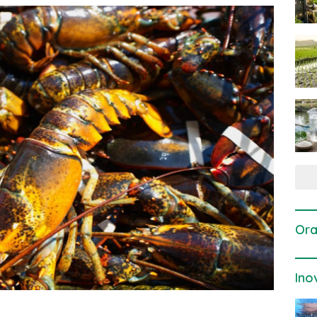
Ora
Ino