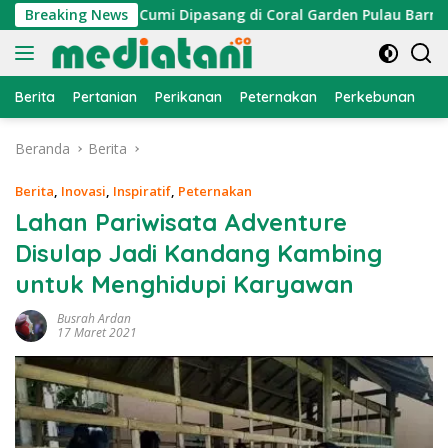
Langsung
 Atraktor Cumi Dipasang di Coral Garden Pulau Barrang Caddi
Breaking News
ke
konten
Berita
Pertanian
Perikanan
Peternakan
Perkebunan
L
Beranda
Berita
Berita
,
Inovasi
,
Inspiratif
,
Peternakan
Lahan Pariwisata Adventure
Disulap Jadi Kandang Kambing
untuk Menghidupi Karyawan
Busrah Ardan
17 Maret 2021