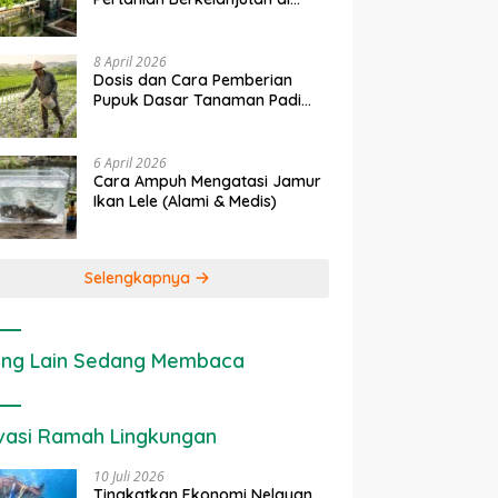
rapan IoT dalam
Ekonomi Sumber Daya Lahan:
P
Lahan Sempit
nian Modern di Indonesia
Cara Menghitung Valuasi
I
Ekologis Lahan Pertanian
a
8 April 2026
Dosis dan Cara Pemberian
Pupuk Dasar Tanaman Padi
yang Tepat
6 April 2026
Cara Ampuh Mengatasi Jamur
Ikan Lele (Alami & Medis)
Selengkapnya
ng Lain Sedang Membaca
vasi Ramah Lingkungan
10 Juli 2026
Tingkatkan Ekonomi Nelayan,