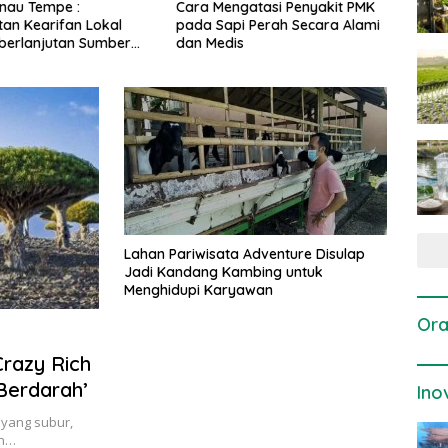
gatasi Penyakit PMK
Dosis dan Cara Pemupukan
Pene
i Perah Secara Alami
Tanaman Padi pada Fase
Perta
is
Vegetatif Aktif yang Tepat
Lahan Pariwisata Adventure Disulap
Jadi Kandang Kambing untuk
Menghidupi Karyawan
Ora
Crazy Rich
Berdarah’
Ino
yang subur,
an…