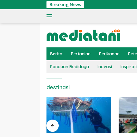
Langsung
Breaking News
ke
konten
Berita
Pertanian
Perikanan
Pet
Panduan Budidaya
Inovasi
Inspirati
destinasi