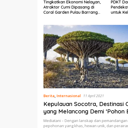
Ekonomi Nelayan,
PDKT Danau Tempe :
Cara Men
mi Dipasang di
Pendekatan Kearifan Lokal
pada Sap
n Pulau Barrang
untuk Keberlanjutan Sumber
dan Med
Daya Ikan
Berita
,
Internasional
11 April 2021
Kepulauan Socotra, Destinasi 
yang Melancong Demi ‘Pohon 
Mediatani – Dengan lanskap dan pemandangan 
pepohonan yang khas, hewan unik, dan perair