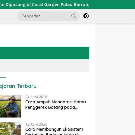
sang di Coral Garden Pulau Barrang Caddi
PDKT Danau
ajaran Terbaru
21 April 2026
Cara Ampuh Mengatasi Hama
Penggerek Batang pada
Tanaman Padi Secara Alami
dan Kimia
12 April 2026
Cara Membangun Ekosistem
Pertanian Berkelanjutan di