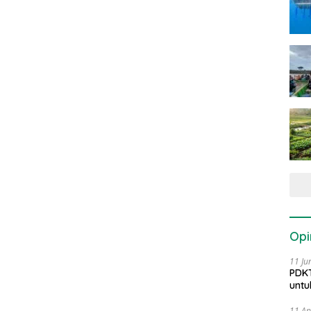
Opi
11 Ju
PDKT
untu
11 Ap