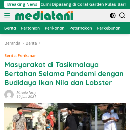
Langsung
, Atraktor Cumi Dipasang di Coral Garden Pulau Barrang Cadd
Breaking News
ke
konten
Berita
Pertanian
Perikanan
Peternakan
Perkebunan
L
Beranda
Berita
Berita
,
Perikanan
Masyarakat di Tasikmalaya
Bertahan Selama Pandemi dengan
Budidaya Ikan Nila dan Lobster
Mheela Nisty
10 Juni 2021