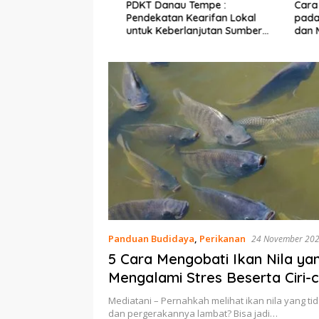
Ekonomi Nelayan,
PDKT Danau Tempe :
Cara Men
mi Dipasang di
Pendekatan Kearifan Lokal
pada Sap
n Pulau Barrang
untuk Keberlanjutan Sumber
dan Med
Daya Ikan
Panduan Budidaya
,
Perikanan
24 November 20
5 Cara Mengobati Ikan Nila ya
Mengalami Stres Beserta Ciri-c
Mediatani – Pernahkah melihat ikan nila yang t
dan pergerakannya lambat? Bisa jadi…