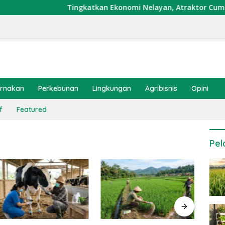
Tingkatkan Ekonomi Nelayan, Atraktor Cumi Dipasang d
ernakan
Perkebunan
Lingkungan
Agribisnis
Opini
f
Featured
Pel