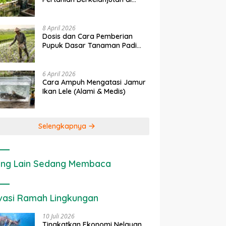
rapan IoT dalam
Ekonomi Sumber Daya Lahan:
P
Lahan Sempit
nian Modern di Indonesia
Cara Menghitung Valuasi
I
Ekologis Lahan Pertanian
a
8 April 2026
Dosis dan Cara Pemberian
Pupuk Dasar Tanaman Padi
yang Tepat
6 April 2026
Cara Ampuh Mengatasi Jamur
Ikan Lele (Alami & Medis)
Selengkapnya
ng Lain Sedang Membaca
vasi Ramah Lingkungan
10 Juli 2026
Tingkatkan Ekonomi Nelayan,