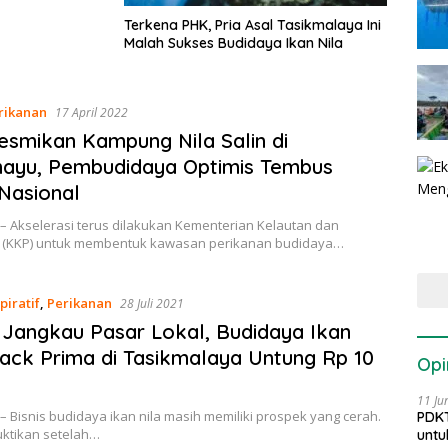
Terkena PHK, Pria Asal Tasikmalaya Ini
Malah Sukses Budidaya Ikan Nila
rikanan
17 April 2022
smikan Kampung Nila Salin di
mayu, Pembudidaya Optimis Tembus
Nasional
– Akselerasi terus dilakukan Kementerian Kelautan dan
 (KKP) untuk membentuk kawasan perikanan budidaya…
piratif
,
Perikanan
28 Juli 2021
Jangkau Pasar Lokal, Budidaya Ikan
lack Prima di Tasikmalaya Untung Rp 10
Opi
11 Ju
– Bisnis budidaya ikan nila masih memiliki prospek yang cerah.
PDKT
buktikan setelah…
untu