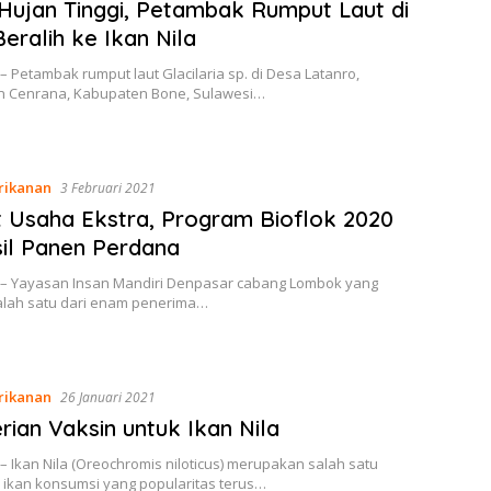
Hujan Tinggi, Petambak Rumput Laut di
eralih ke Ikan Nila
– Petambak rumput laut Glacilaria sp. di Desa Latanro,
 Cenrana, Kabupaten Bone, Sulawesi…
rikanan
3 Februari 2021
 Usaha Ekstra, Program Bioflok 2020
il Panen Perdana
 – Yayasan Insan Mandiri Denpasar cabang Lombok yang
alah satu dari enam penerima…
rikanan
26 Januari 2021
ian Vaksin untuk Ikan Nila
– Ikan Nila (Oreochromis niloticus) merupakan salah satu
 ikan konsumsi yang popularitas terus…