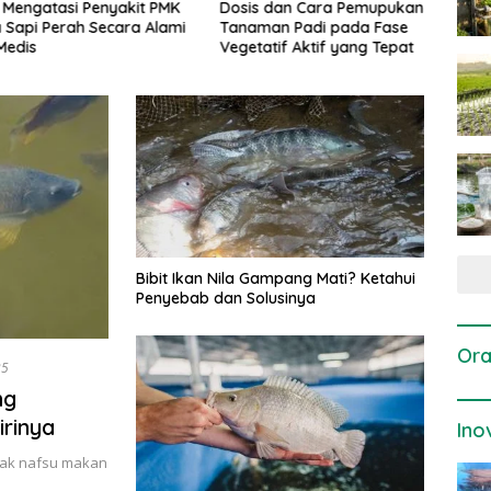
gatasi Penyakit PMK
Dosis dan Cara Pemupukan
Pene
i Perah Secara Alami
Tanaman Padi pada Fase
Perta
is
Vegetatif Aktif yang Tepat
Bibit Ikan Nila Gampang Mati? Ketahui
Penyebab dan Solusinya
Ora
25
ng
irinya
Ino
idak nafsu makan