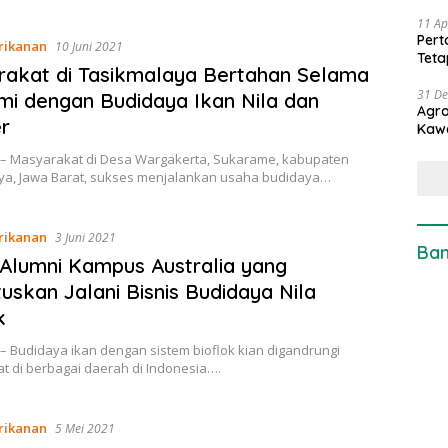
11 Ap
Pert
rikanan
10 Juni 2021
Teta
akat di Tasikmalaya Bertahan Selama
31 D
i dengan Budidaya Ikan Nila dan
Agro
r
Kaw
 – Masyarakat di Desa Wargakerta, Sukarame, kabupaten
ya, Jawa Barat, sukses menjalankan usaha budidaya…
rikanan
3 Juni 2021
Ban
 Alumni Kampus Australia yang
skan Jalani Bisnis Budidaya Nila
k
– Budidaya ikan dengan sistem bioflok kian digandrungi
t di berbagai daerah di Indonesia….
rikanan
5 Mei 2021