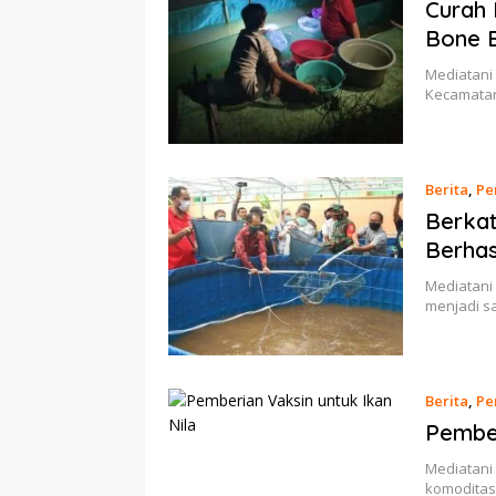
Curah 
Bone B
Mediatani 
Kecamatan
Berita
,
Pe
Berkat
Berhas
Mediatani
menjadi s
Berita
,
Pe
Pember
Mediatani 
komoditas