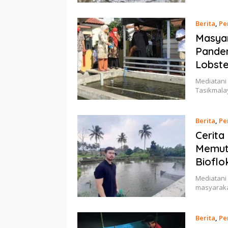
Berita
,
Pe
Masyar
Pandem
Lobste
Mediatani
Tasikmala
Berita
,
Pe
Cerita
Memutu
Bioflo
Mediatani 
masyaraka
Berita
,
Pe