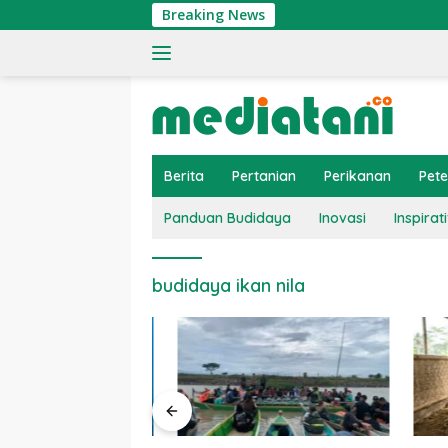
Langsung
Breaking News
ke
konten
Berita
Pertanian
Perikanan
Pet
Panduan Budidaya
Inovasi
Inspirati
budidaya ikan nila