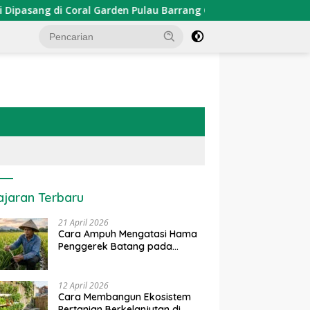
i Coral Garden Pulau Barrang Caddi
PDKT Danau Tempe
ajaran Terbaru
21 April 2026
Cara Ampuh Mengatasi Hama
Penggerek Batang pada
Tanaman Padi Secara Alami
dan Kimia
12 April 2026
Cara Membangun Ekosistem
Pertanian Berkelanjutan di