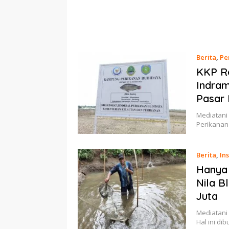
Berita
,
Pe
KKP Re
Indra
Pasar 
Mediatani 
Perikanan
Berita
,
Ins
Hanya 
Nila B
Juta
Mediatani 
Hal ini di