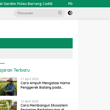
rrang Caddi
PDKT Danau Tempe : Pendekatan Kearifan 
ajaran Terbaru
21 April 2026
Cara Ampuh Mengatasi Hama
Penggerek Batang pada
Tanaman Padi Secara Alami
dan Kimia
12 April 2026
Cara Membangun Ekosistem
Pertanian Berkelanjutan di