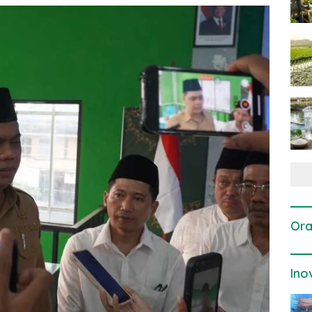
Ora
Ino