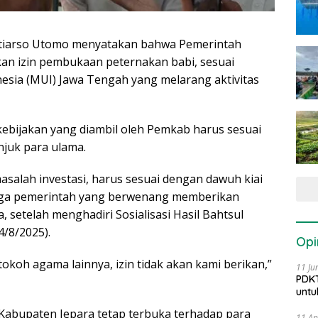
itiarso Utomo menyatakan bahwa Pemerintah
an izin pembukaan peternakan babi, sesuai
esia (MUI) Jawa Tengah yang melarang aktivitas
ebijakan yang diambil oleh Pemkab harus sesuai
njuk para ulama.
masalah investasi, harus sesuai dengan dawuh kiai
ga pemerintah yang berwenang memberikan
, setelah menghadiri Sosialisasi Hasil Bahtsul
4/8/2025).
Opi
okoh agama lainnya, izin tidak akan kami berikan,”
11 Ju
PDKT
untu
abupaten Jepara tetap terbuka terhadap para
11 Ap