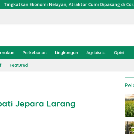
mi Nelayan, Atraktor Cumi Dipasang di Coral Garden Pulau Ba
ernakan
Perkebunan
Lingkungan
Agribisnis
Opini
f
Featured
Pel
pati Jepara Larang