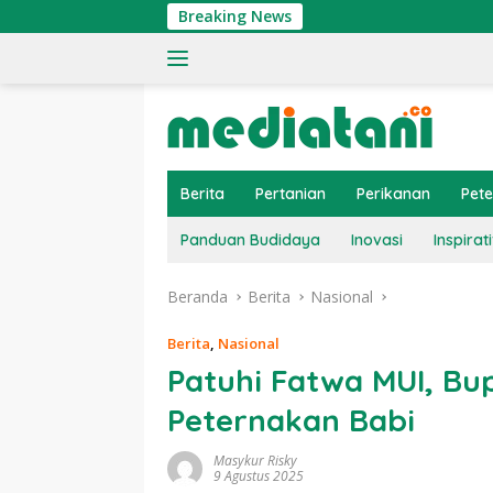
Langsung
Breaking News
Tingkatkan Ekono
ke
konten
Berita
Pertanian
Perikanan
Pet
Panduan Budidaya
Inovasi
Inspirati
Beranda
Berita
Nasional
Berita
,
Nasional
Patuhi Fatwa MUI, Bu
Peternakan Babi
Masykur Risky
9 Agustus 2025