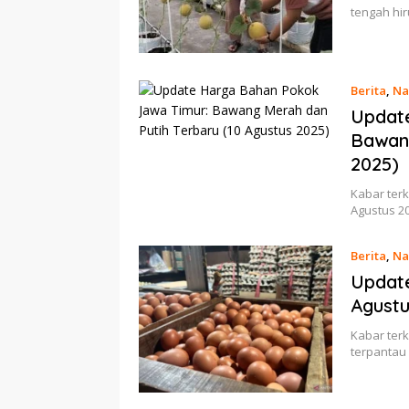
tengah hi
Berita
,
Na
Updat
Bawang
2025)
Kabar terk
Agustus 2
Berita
,
Na
Update
Agustu
Kabar terk
terpantau 