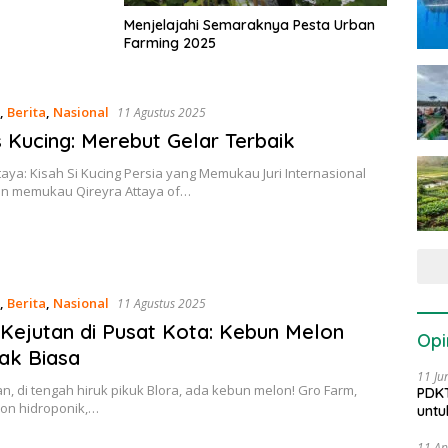
Menjelajahi Semaraknya Pesta Urban
Farming 2025
,
Berita
,
Nasional
11 Agustus 2025
 Kucing: Merebut Gelar Terbaik
taya: Kisah Si Kucing Persia yang Memukau Juri Internasional
n memukau Qireyra Attaya of…
,
Berita
,
Nasional
11 Agustus 2025
 Kejutan di Pusat Kota: Kebun Melon
Opi
ak Biasa
11 Ju
 di tengah hiruk pikuk Blora, ada kebun melon! Gro Farm,
PDKT
on hidroponik,…
untu
11 Ap