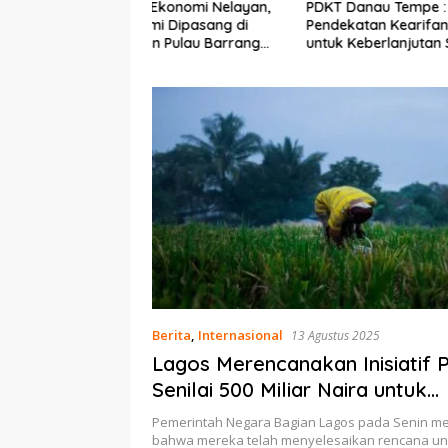
Ekonomi Nelayan,
PDKT Danau Tempe :
Cara Men
mi Dipasang di
Pendekatan Kearifan Lokal
pada Sap
n Pulau Barrang
untuk Keberlanjutan Sumber
dan Med
Daya Ikan
Berita
,
Internasional
13 Agustus 2025
Lagos Merencanakan Inisiatif 
Senilai 500 Miliar Naira untuk
Meningkatkan Keamanan Pan
Pemerintah Negara Bagian Lagos pada Senin 
bahwa mereka telah menyelesaikan rencana un