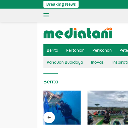
Langsung
Breaking News
ke
konten
Berita
Pertanian
Perikanan
Pet
Panduan Budidaya
Inovasi
Inspirati
Berita