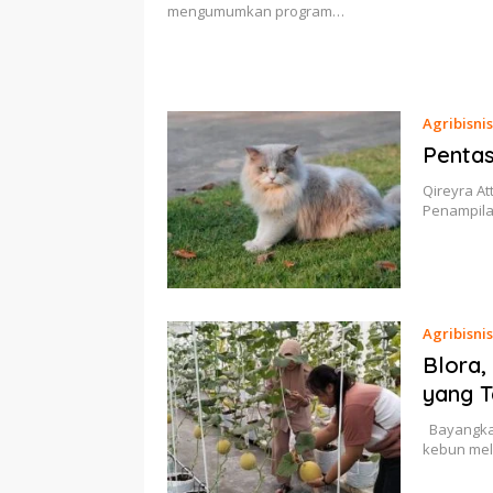
mengumumkan program…
Agribisnis
Pentas
Qireyra At
Penampila
Agribisnis
Blora,
yang T
Bayangkan,
kebun mel