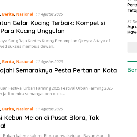
Pert
Teta
,
Berita
,
Nasional
11 Agustus 2025
tan Gelar Kucing Terbaik: Kompetisi
31 D
Agro
 Para Kucing Unggulan
Kaw
taya Sang Raja Kontes Kucing Penampilan Qireyra Attaya of
swed sukses membius dewan…
,
Berita
,
Nasional
11 Agustus 2025
ajahi Semaraknya Pesta Pertanian Kota
Ban
ruan Festival Urban Farming 2025 Festival Urban Farming 2025
n jadi pemicu semangat bercocok…
,
Berita
,
Nasional
11 Agustus 2025
i Kebun Melon di Pusat Blora, Tak
a!
| Bukan kaleng-kaleng, Blora punya kejutan! Bayangkan, di