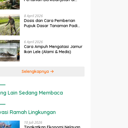
rapan IoT dalam
Ekonomi Sumber Daya Lahan:
P
Lahan Sempit
nian Modern di Indonesia
Cara Menghitung Valuasi
I
Ekologis Lahan Pertanian
a
8 April 2026
Dosis dan Cara Pemberian
Pupuk Dasar Tanaman Padi
yang Tepat
6 April 2026
Cara Ampuh Mengatasi Jamur
Ikan Lele (Alami & Medis)
Selengkapnya
ng Lain Sedang Membaca
vasi Ramah Lingkungan
10 Juli 2026
Tingkatkan Ekonomi Nelayan,