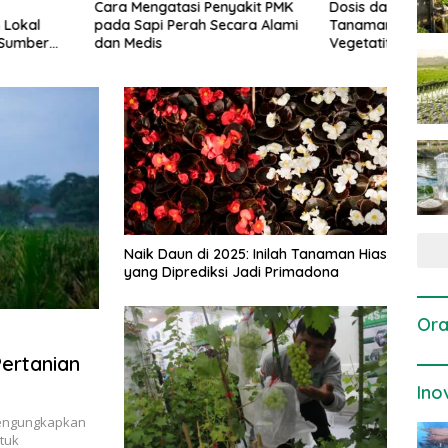
gatasi Penyakit PMK
Dosis dan Cara Pemupukan
Pene
i Perah Secara Alami
Tanaman Padi pada Fase
Perta
is
Vegetatif Aktif yang Tepat
Naik Daun di 2025: Inilah Tanaman Hias
yang Diprediksi Jadi Primadona
Ora
Pertanian
Ino
gan
mengungkapkan
tuk