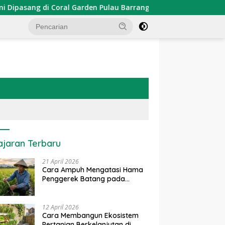
 di Coral Garden Pulau Barrang Caddi
PDKT Danau Temp
ajaran Terbaru
21 April 2026
Cara Ampuh Mengatasi Hama
Penggerek Batang pada
Tanaman Padi Secara Alami
dan Kimia
12 April 2026
Cara Membangun Ekosistem
Pertanian Berkelanjutan di