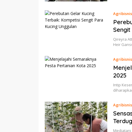
Agribisnis
Perebu
Sengit
Qireyra At
Heir Gan
Agribisnis
Menjel
2025
Intip Kese
diharapka
Agribisnis
Sensas
Terdug
Mediatani 