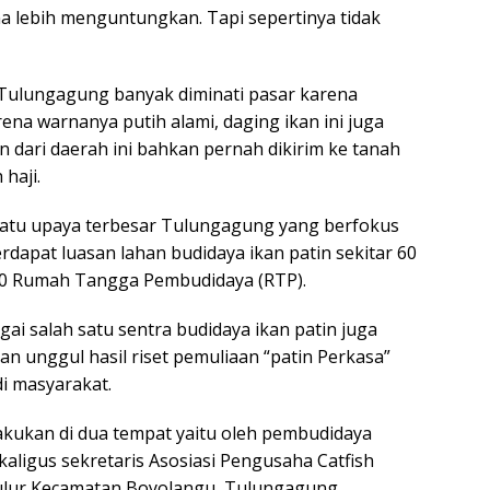
na lebih menguntungkan. Tapi sepertinya tidak
 Tulungagung banyak diminati pasar karena
rena warnanya putih alami, daging ikan ini juga
n dari daerah ini bahkan pernah dikirim ke tanah
haji.
satu upaya terbesar Tulungagung yang berfokus
erdapat luasan lahan budidaya ikan patin sekitar 60
60 Rumah Tangga Pembudidaya (RTP).
i salah satu sentra budidaya ikan patin juga
n unggul hasil riset pemuliaan “patin Perkasa”
i masyarakat.
lakukan di dua tempat yaitu oleh pembudidaya
ligus sekretaris Asosiasi Pengusaha Catfish
ulur,Kecamatan Boyolangu, Tulungagung,