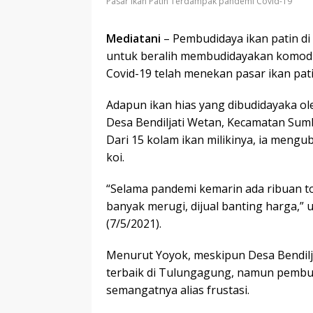
Pasar Ikan Patin Terdampak pandemi Covid-19
Mediatani
– Pembudidaya ikan patin 
untuk beralih membudidayakan komodita
Covid-19 telah menekan pasar ikan pati
Adapun ikan hias yang dibudidayaka 
Desa Bendiljati Wetan, Kecamatan Sumb
Dari 15 kolam ikan milikinya, ia meng
koi.
“Selama pandemi kemarin ada ribuan ton
banyak merugi, dijual banting harga,” 
(7/5/2021).
Menurut Yoyok, meskipun Desa Bendilj
terbaik di Tulungagung, namun pembudi
semangatnya alias frustasi.