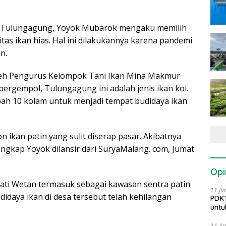
di Tulungagung, Yoyok Mubarok mengaku memilih
s ikan hias. Hal ini dilakukannya karena pandemi
n.
oleh Pengurus Kelompok Tani Ikan Mina Makmur
ergempol, Tulungagung ini adalah jenis ikan koi.
ubah 10 kolam untuk menjadi tempat budidaya ikan
 ikan patin yang sulit diserap pasar. Akibatnya
ungkap Yoyok dilansir dari SuryaMalang. com, Jumat
Opi
ati Wetan termasuk sebagai kawasan sentra patin
11 Ju
daya ikan di desa tersebut telah kehilangan
PDKT
untu
11 Ap