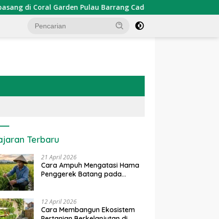
den Pulau Barrang Caddi
PDKT Danau Tempe : Pendekat
ajaran Terbaru
21 April 2026
Cara Ampuh Mengatasi Hama
Penggerek Batang pada
Tanaman Padi Secara Alami
dan Kimia
12 April 2026
Cara Membangun Ekosistem
Pertanian Berkelanjutan di