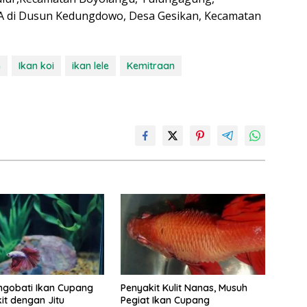
A di Dusun Kedungdowo, Desa Gesikan, Kecamatan
n
Ikan koi
ikan lele
Kemitraan
ngobati Ikan Cupang
Penyakit Kulit Nanas, Musuh
it dengan Jitu
Pegiat Ikan Cupang