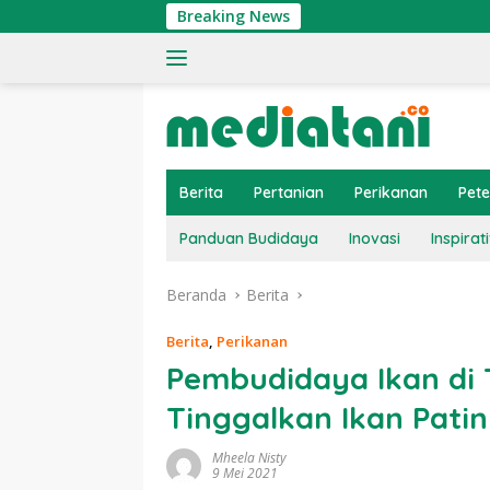
Langsung
Breaking News
Tin
ke
konten
Berita
Pertanian
Perikanan
Pet
Panduan Budidaya
Inovasi
Inspirati
Beranda
Berita
Berita
,
Perikanan
Pembudidaya Ikan di 
Tinggalkan Ikan Patin
Mheela Nisty
9 Mei 2021