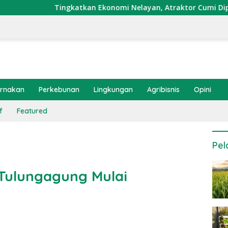
gkatkan Ekonomi Nelayan, Atraktor Cumi Dipasang di Coral Gar
ernakan
Perkebunan
Lingkungan
Agribisnis
Opini
f
Featured
Pel
Tulungagung Mulai