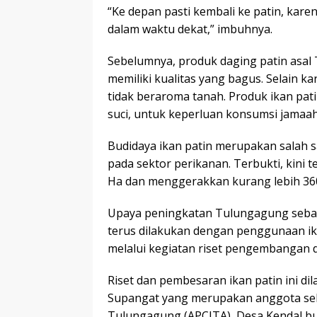
“Ke depan pasti kembali ke patin, kare
dalam waktu dekat,” imbuhnya.
Sebelumnya, produk daging patin asal
memiliki kualitas yang bagus. Selain ka
tidak beraroma tanah. Produk ikan pati
suci, untuk keperluan konsumsi jamaah 
Budidaya ikan patin merupakan salah 
pada sektor perikanan. Terbukti, kini t
Ha dan menggerakkan kurang lebih 3
Upaya peningkatan Tulungagung sebaga
terus dilakukan dengan penggunaan ika
melalui kegiatan riset pengembangan d
Riset dan pembesaran ikan patin ini di
Supangat yang merupakan anggota seka
Tulungagung (APCITA), Desa Kendal b