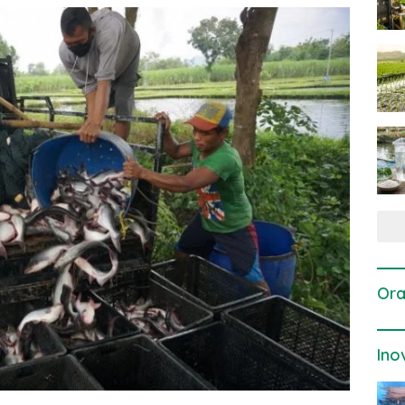
Ora
Ino