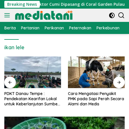
Langsung
Nelayan, Atraktor Cumi Dipasang di Coral Garden Pulau Barra
Breaking News
ke
konten
Berita
Pertanian
Perikanan
Peternakan
Perkebunan
L
ikan lele
PDKT Danau Tempe :
Cara Mengatasi Penyakit
Pendekatan Kearifan Lokal
PMK pada Sapi Perah Secara
untuk Keberlanjutan Sumber
Alami dan Medis
Daya Ikan