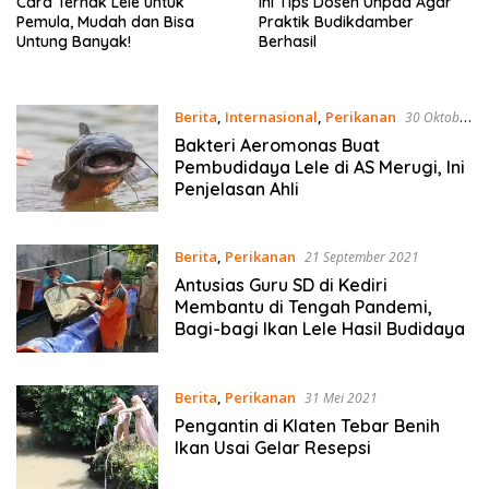
Cara Ternak Lele untuk
Ini Tips Dosen Unpad Agar
Pemula, Mudah dan Bisa
Praktik Budikdamber
Untung Banyak!
Berhasil
Berita
,
Internasional
,
Perikanan
30 Oktober
2021
Bakteri Aeromonas Buat
Pembudidaya Lele di AS Merugi, Ini
Penjelasan Ahli
Berita
,
Perikanan
21 September 2021
Antusias Guru SD di Kediri
Membantu di Tengah Pandemi,
Bagi-bagi Ikan Lele Hasil Budidaya
Berita
,
Perikanan
31 Mei 2021
Pengantin di Klaten Tebar Benih
Ikan Usai Gelar Resepsi