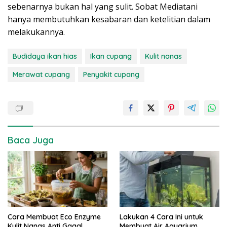
sebenarnya bukan hal yang sulit. Sobat Mediatani
hanya membutuhkan kesabaran dan ketelitian dalam
melakukannya.
Budidaya ikan hias
Ikan cupang
Kulit nanas
Merawat cupang
Penyakit cupang
Baca Juga
Cara Membuat Eco Enzyme
Lakukan 4 Cara Ini untuk
Kulit Nanas Anti Gagal
Membuat Air Aquarium