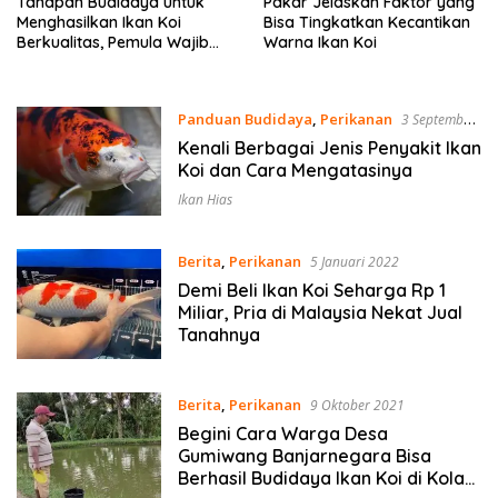
Tahapan Budidaya untuk
Pakar Jelaskan Faktor yang
Menghasilkan Ikan Koi
Bisa Tingkatkan Kecantikan
Berkualitas, Pemula Wajib
Warna Ikan Koi
Coba
Panduan Budidaya
,
Perikanan
3 September
2024
Kenali Berbagai Jenis Penyakit Ikan
Koi dan Cara Mengatasinya
Ikan Hias
Berita
,
Perikanan
5 Januari 2022
Demi Beli Ikan Koi Seharga Rp 1
Miliar, Pria di Malaysia Nekat Jual
Tanahnya
Berita
,
Perikanan
9 Oktober 2021
Begini Cara Warga Desa
Gumiwang Banjarnegara Bisa
Berhasil Budidaya Ikan Koi di Kolam