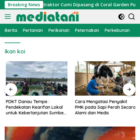
Langsung
mi Nelayan, Atraktor Cumi Dipasang di Coral Garden Pulau Ba
Breaking News
ke
konten
Berita
Pertanian
Perikanan
Peternakan
Perkebunan
L
Ikan koi
PDKT Danau Tempe :
Cara Mengatasi Penyakit
Pendekatan Kearifan Lokal
PMK pada Sapi Perah Secara
untuk Keberlanjutan Sumber
Alami dan Medis
Daya Ikan