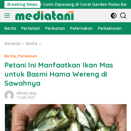
Langsung
, Atraktor Cumi Dipasang di Coral Garden Pulau Barrang Cadd
Breaking News
ke
konten
Berita
Pertanian
Perikanan
Peternakan
Perkebunan
L
Beranda
Berita
Berita
,
Perikanan
Petani Ini Manfaatkan Ikan Mas
untuk Basmi Hama Wereng di
Sawahnya
Mheela Nisty
13 Juli 2021