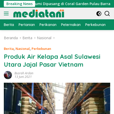
Langsung
, Atraktor Cumi Dipasang di Coral Garden Pulau Barrang Cadd
Breaking News
ke
konten
Berita
Pertanian
Perikanan
Peternakan
Perkebunan
L
Beranda
Berita
Nasional
Berita
,
Nasional
,
Perkebunan
Produk Air Kelapa Asal Sulawesi
Utara Jajal Pasar Vietnam
Busrah Ardan
13 Juni 2021