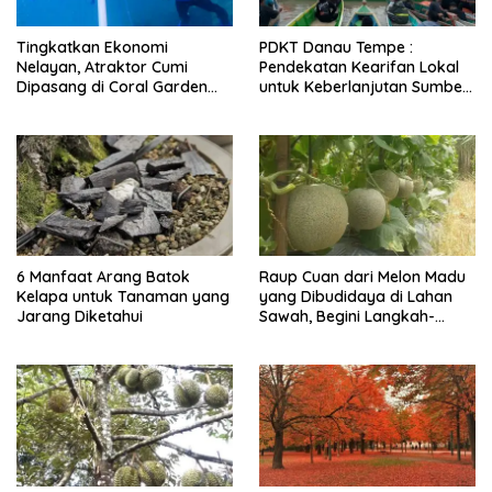
Tingkatkan Ekonomi
PDKT Danau Tempe :
Nelayan, Atraktor Cumi
Pendekatan Kearifan Lokal
Dipasang di Coral Garden
untuk Keberlanjutan Sumber
Pulau Barrang Caddi
Daya Ikan
6 Manfaat Arang Batok
Raup Cuan dari Melon Madu
Kelapa untuk Tanaman yang
yang Dibudidaya di Lahan
Jarang Diketahui
Sawah, Begini Langkah-
langkahnya