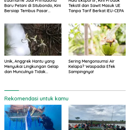
Edamame Jadi Primadona
Halo Eksportir, Kini Produk
Baru Petani di Situbondo, Kini
Tekstil dan Sawit Masuk UE
Bersiap Tembus Pasar
Tanpa Tarif Berkat IEU-CEPA
Ekspor
Unik, Anggrek Hantu yang
Sering Mengonsumsi Air
Menyukai Lingkungan Gelap
Kelapa? Waspadai Efek
dan Munculnya Tidak
Sampingnya!
Terduga
Rekomendasi untuk kamu