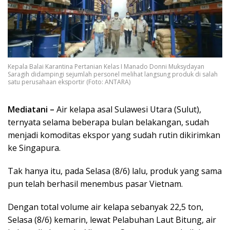
Kepala Balai Karantina Pertanian Kelas I Manado Donni Muksydayan
Saragih didampingi sejumlah personel melihat langsung produk di salah
satu perusahaan eksportir (Foto: ANTARA)
Mediatani –
Air kelapa asal Sulawesi Utara (Sulut),
ternyata selama beberapa bulan belakangan, sudah
menjadi komoditas ekspor yang sudah rutin dikirimkan
ke Singapura.
Tak hanya itu, pada Selasa (8/6) lalu, produk yang sama
pun telah berhasil menembus pasar Vietnam.
Dengan total volume air kelapa sebanyak 22,5 ton,
Selasa (8/6) kemarin, lewat Pelabuhan Laut Bitung, air