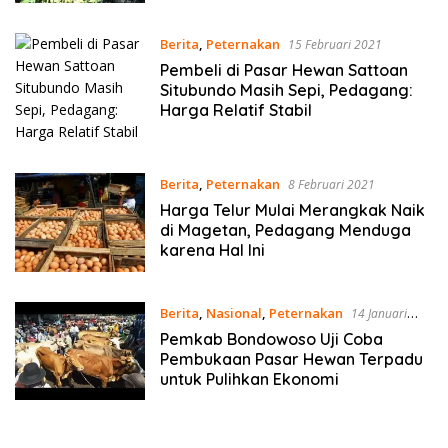
Berita
,
Peternakan
15 Februari 2021
Pembeli di Pasar Hewan Sattoan
Situbundo Masih Sepi, Pedagang:
Harga Relatif Stabil
Berita
,
Peternakan
8 Februari 2021
Harga Telur Mulai Merangkak Naik
di Magetan, Pedagang Menduga
karena Hal Ini
Berita
,
Nasional
,
Peternakan
14 Januari
2021
Pemkab Bondowoso Uji Coba
Pembukaan Pasar Hewan Terpadu
untuk Pulihkan Ekonomi