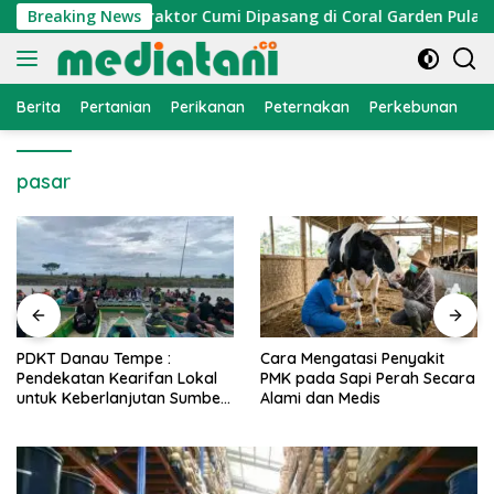
Langsung
i Nelayan, Atraktor Cumi Dipasang di Coral Garden Pulau Barr
Breaking News
ke
konten
Berita
Pertanian
Perikanan
Peternakan
Perkebunan
L
pasar
PDKT Danau Tempe :
Cara Mengatasi Penyakit
Pendekatan Kearifan Lokal
PMK pada Sapi Perah Secara
untuk Keberlanjutan Sumber
Alami dan Medis
Daya Ikan