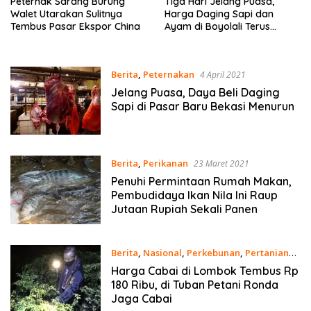
Peternak Sarang Burung
Tiga Hari Jelang Puasa,
Walet Utarakan Sulitnya
Harga Daging Sapi dan
Tembus Pasar Ekspor China
Ayam di Boyolali Terus
Melambung
Berita
,
Peternakan
4 April 2021
Jelang Puasa, Daya Beli Daging
Sapi di Pasar Baru Bekasi Menurun
Berita
,
Perikanan
23 Maret 2021
Penuhi Permintaan Rumah Makan,
Pembudidaya Ikan Nila Ini Raup
Jutaan Rupiah Sekali Panen
Berita
,
Nasional
,
Perkebunan
,
Pertanian
17 Maret 2021
Harga Cabai di Lombok Tembus Rp
180 Ribu, di Tuban Petani Ronda
Jaga Cabai