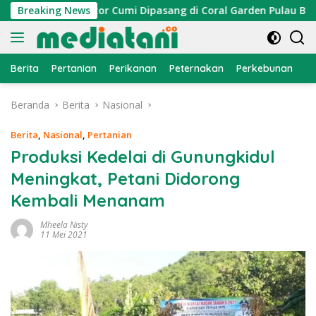
Langsung
yan, Atraktor Cumi Dipasang di Coral Garden Pulau Barrang Ca
Breaking News
ke
konten
Berita
Pertanian
Perikanan
Peternakan
Perkebunan
L
Beranda
Berita
Nasional
Berita
,
Nasional
,
Pertanian
Produksi Kedelai di Gunungkidul
Meningkat, Petani Didorong
Kembali Menanam
Mheela Nisty
11 Mei 2021