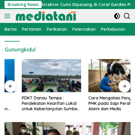
Langsung
omi Nelayan, Atraktor Cumi Dipasang di Coral Garden Pulau B
Breaking News
ke
konten
Berita
Pertanian
Perikanan
Peternakan
Perkebunan
L
Gunungkidul
PDKT Danau Tempe :
Cara Mengatasi Penyakit
Pendekatan Kearifan Lokal
PMK pada Sapi Perah Secara
untuk Keberlanjutan Sumber
Alami dan Medis
Daya Ikan