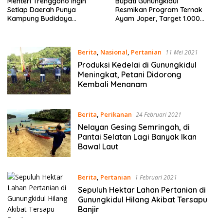
Menteri Trenggono Ingin
Bupati Gunungkidul
Setiap Daerah Punya
Resmikan Program Ternak
Kampung Budidaya
Ayam Joper, Target 1.000
Perikanan
Peternak
Berita
,
Nasional
,
Pertanian
11 Mei 2021
Produksi Kedelai di Gunungkidul
Meningkat, Petani Didorong
Kembali Menanam
Berita
,
Perikanan
24 Februari 2021
Nelayan Gesing Semringah, di
Pantai Selatan Lagi Banyak Ikan
Bawal Laut
Berita
,
Pertanian
1 Februari 2021
Sepuluh Hektar Lahan Pertanian di
Gunungkidul Hilang Akibat Tersapu
Banjir