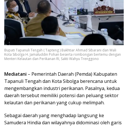
Bupati Tapanuli Tengah ( Tapteng ) Bakhtiar Ahmad Sibarani dan Wali
Kota Sibolga H. Jamaluddin Pohan beserta rombongan bertemu dengan
Menteri Kelautan dan Perikanan RI, Sakti Wahyu Trenggono
Mediatani
– Pemerintah Daerah (Pemda) Kabupaten
Tapanuli Tengah dan Kota Sibolga berencana untuk
mengembangkan industri perikanan. Pasalnya, kedua
daerah tersebut memiliki potensi dan peluang sektor
kelautan dan perikanan yang cukup melimpah.
Sebagai daerah yang menghadap langsung ke
Samudera Hindia dan wilayahnya didominasi oleh garis