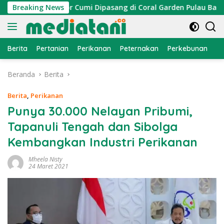
Langsung
n, Atraktor Cumi Dipasang di Coral Garden Pulau Barrang Cad
Breaking News
ke
konten
Berita
Pertanian
Perikanan
Peternakan
Perkebunan
L
Beranda
Berita
Berita
,
Perikanan
Punya 30.000 Nelayan Pribumi,
Tapanuli Tengah dan Sibolga
Kembangkan Industri Perikanan
Mheela Nisty
24 Maret 2021