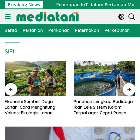
Langsung
f yang Tepat
Breaking News
Penerapan IoT dalam Pertanian Modern d
ke
konten
Berita
Pertanian
Perikanan
Peternakan
Perkebunan
L
SIPI
Ekonomi Sumber Daya
Panduan Lengkap Budidaya
Lahan: Cara Menghitung
Ikan Lele Sistem Kolam
Valuasi Ekologis Lahan
Terpal agar Cepat Panen
Pertanian