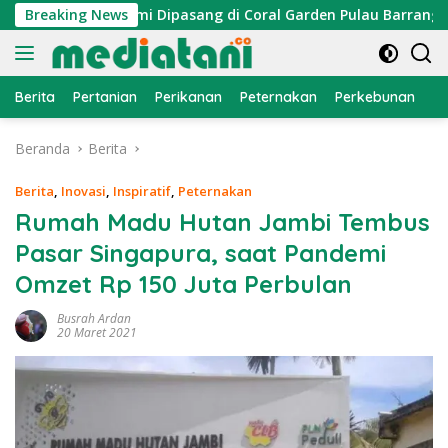
Langsung
raktor Cumi Dipasang di Coral Garden Pulau Barrang Caddi
Breaking News
ke
konten
Berita
Pertanian
Perikanan
Peternakan
Perkebunan
L
Beranda
Berita
Berita
,
Inovasi
,
Inspiratif
,
Peternakan
Rumah Madu Hutan Jambi Tembus
Pasar Singapura, saat Pandemi
Omzet Rp 150 Juta Perbulan
Busrah Ardan
20 Maret 2021