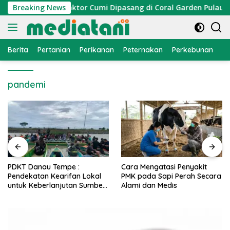
Langsung
 Nelayan, Atraktor Cumi Dipasang di Coral Garden Pulau Barra
Breaking News
ke
konten
Berita
Pertanian
Perikanan
Peternakan
Perkebunan
L
pandemi
PDKT Danau Tempe :
Cara Mengatasi Penyakit
Pendekatan Kearifan Lokal
PMK pada Sapi Perah Secara
untuk Keberlanjutan Sumber
Alami dan Medis
Daya Ikan