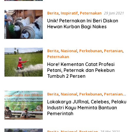
Berita
,
Inspiratif
,
Peternakan
29 Juni 2021
Unik! Peternakan Ini Beri Diskon
Hewan Kurban Bagi Nakes
Berita
,
Nasional
,
Perkebunan
,
Pertanian
,
Peternakan
22 Juni 2021
Hore! Kementan Catat Profesi
Petani, Peternak dan Pekebun
Tumbuh 2 Persen
Berita
,
Nasional
,
Perkebunan
,
Pertanian
21 Juni 2021
Lokakarya JURnaL Celebes, Pelaku
Industri Kayu Meminta Bantuan
Pemerintah
Berita
,
Nasional
,
Pertanian
28 Mei 2021