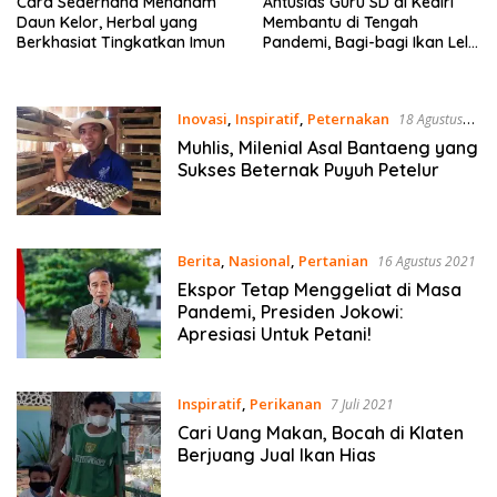
Cara Sederhana Menanam
Antusias Guru SD di Kediri
Daun Kelor, Herbal yang
Membantu di Tengah
Berkhasiat Tingkatkan Imun
Pandemi, Bagi-bagi Ikan Lele
Hasil Budidaya
Inovasi
,
Inspiratif
,
Peternakan
18 Agustus
2021
Muhlis, Milenial Asal Bantaeng yang
Sukses Beternak Puyuh Petelur
Berita
,
Nasional
,
Pertanian
16 Agustus 2021
Ekspor Tetap Menggeliat di Masa
Pandemi, Presiden Jokowi:
Apresiasi Untuk Petani!
Inspiratif
,
Perikanan
7 Juli 2021
Cari Uang Makan, Bocah di Klaten
Berjuang Jual Ikan Hias