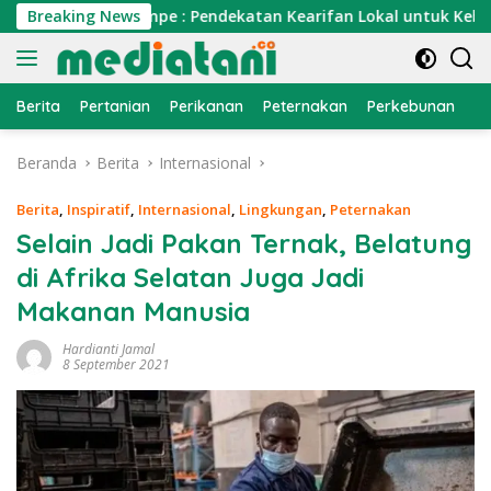
Langsung
anau Tempe : Pendekatan Kearifan Lokal untuk Keberlanjutan
Breaking News
ke
konten
Berita
Pertanian
Perikanan
Peternakan
Perkebunan
L
Beranda
Berita
Internasional
Berita
,
Inspiratif
,
Internasional
,
Lingkungan
,
Peternakan
Selain Jadi Pakan Ternak, Belatung
di Afrika Selatan Juga Jadi
Makanan Manusia
Hardianti Jamal
8 September 2021