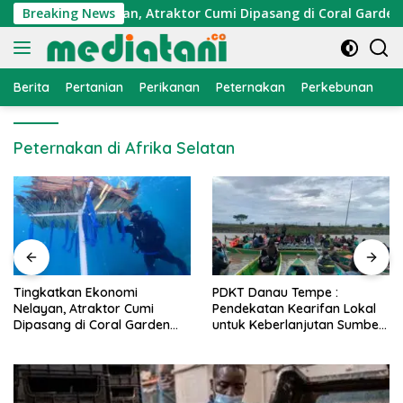
Langsung
 Ekonomi Nelayan, Atraktor Cumi Dipasang di Coral Garden Pul
Breaking News
ke
konten
Berita
Pertanian
Perikanan
Peternakan
Perkebunan
L
Peternakan di Afrika Selatan
PDKT Danau Tempe :
Cara Mengatasi Penyakit
Pendekatan Kearifan Lokal
PMK pada Sapi Perah Secara
untuk Keberlanjutan Sumber
Alami dan Medis
Daya Ikan