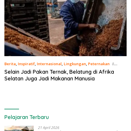
Berita
,
Inspiratif
,
Internasional
,
Lingkungan
,
Peternakan
8
September 2021
Selain Jadi Pakan Ternak, Belatung di Afrika
Selatan Juga Jadi Makanan Manusia
Pelajaran Terbaru
21 April 2026