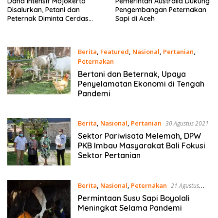
Dana Intensif Mojokerto
Pemerintah Australia Dukung
Disalurkan, Petani dan
Pengembangan Peternakan
Peternak Diminta Cerdas
Sapi di Aceh
Kelola Peluang
Berita
,
Featured
,
Nasional
,
Pertanian
,
Peternakan
1 Oktober 2021
Bertani dan Beternak, Upaya
Penyelamatan Ekonomi di Tengah
Pandemi
Berita
,
Nasional
,
Pertanian
30 Agustus 2021
Sektor Pariwisata Melemah, DPW
PKB Imbau Masyarakat Bali Fokusi
Sektor Pertanian
Berita
,
Nasional
,
Peternakan
21 Agustus
2021
Permintaan Susu Sapi Boyolali
Meningkat Selama Pandemi