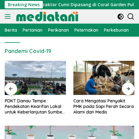
Langsung
i Nelayan, Atraktor Cumi Dipasang di Coral Garden Pulau Bar
Breaking News
ke
konten
Berita
Pertanian
Perikanan
Peternakan
Perkebunan
L
Pandemi Covid-19
PDKT Danau Tempe :
Cara Mengatasi Penyakit
Pendekatan Kearifan Lokal
PMK pada Sapi Perah Secara
untuk Keberlanjutan Sumber
Alami dan Medis
Daya Ikan