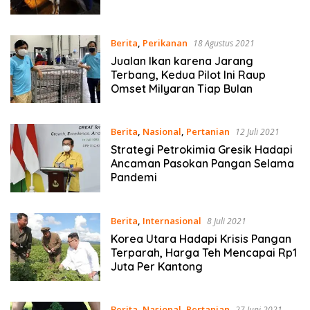
Berita
,
Perikanan
18 Agustus 2021
Jualan Ikan karena Jarang
Terbang, Kedua Pilot Ini Raup
Omset Milyaran Tiap Bulan
Berita
,
Nasional
,
Pertanian
12 Juli 2021
Strategi Petrokimia Gresik Hadapi
Ancaman Pasokan Pangan Selama
Pandemi
Berita
,
Internasional
8 Juli 2021
Korea Utara Hadapi Krisis Pangan
Terparah, Harga Teh Mencapai Rp1
Juta Per Kantong
Berita
,
Nasional
,
Pertanian
27 Juni 2021