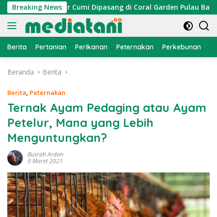
Langsung
, Atraktor Cumi Dipasang di Coral Garden Pulau Barrang Cadd
Breaking News
ke
konten
Berita
Pertanian
Perikanan
Peternakan
Perkebunan
L
Beranda
Berita
Berita
,
Peternakan
Ternak Ayam Pedaging atau Ayam
Petelur, Mana yang Lebih
Menguntungkan?
Busrah Ardan
9 Maret 2021