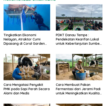
Tingkatkan Ekonomi
PDKT Danau Tempe :
Nelayan, Atraktor Cumi
Pendekatan Kearifan Lokal
Dipasang di Coral Garden
untuk Keberlanjutan Sumber
Pulau Barrang Caddi
Daya Ikan
Cara Mengatasi Penyakit
Cara Membuat Pakan
PMK pada Sapi Perah Secara
Fermentasi dari Jerami Padi
Alami dan Medis
untuk Meningkatkan Kualitas
Sapi Perah