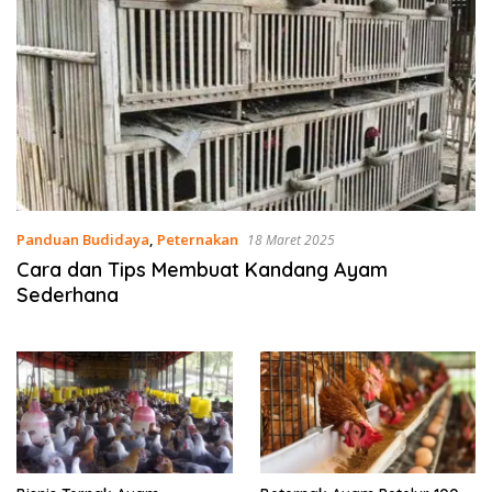
Panduan Budidaya
,
Peternakan
18 Maret 2025
Cara dan Tips Membuat Kandang Ayam
Sederhana