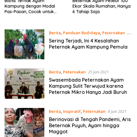
Bisnis Ternak Ayam
Beternak Ayam Petelur 100
Kampung dengan Modal
Ekor Skala Rumahan, Hanya
Pas-Pasan, Cocok untuk
6 Tahap Saja
Pemula
Berita
,
Panduan Budidaya
,
Peternakan
11
Oktober 2023
Sering Terjadi, Ini 4 Kesalahan
Peternak Ayam Kampung Pemula
Berita
,
Peternakan
25 Juni 2021
Swasembada Peternakan Ayam
Kampung Sulit Terwujud karena
Peternak Mikro Hanya Jadi Buruh
Berita
,
Inspiratif
,
Peternakan
8 Juni 2021
Berinovasi di Tengah Pandemi, Aris
Beternak Puyuh, Ayam hingga
Maggot