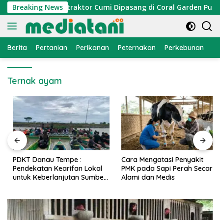
Langsung
mi Nelayan, Atraktor Cumi Dipasang di Coral Garden Pulau Bar
Breaking News
ke
konten
Berita
Pertanian
Perikanan
Peternakan
Perkebunan
L
Ternak ayam
PDKT Danau Tempe :
Cara Mengatasi Penyakit
Pendekatan Kearifan Lokal
PMK pada Sapi Perah Secara
untuk Keberlanjutan Sumber
Alami dan Medis
Daya Ikan