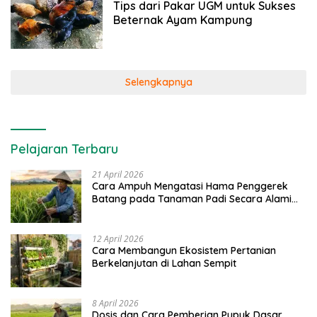
April 2021
Tips dari Pakar UGM untuk Sukses
Beternak Ayam Kampung
Selengkapnya
Pelajaran Terbaru
21 April 2026
Cara Ampuh Mengatasi Hama Penggerek
Batang pada Tanaman Padi Secara Alami
dan Kimia
12 April 2026
Cara Membangun Ekosistem Pertanian
Berkelanjutan di Lahan Sempit
8 April 2026
Dosis dan Cara Pemberian Pupuk Dasar