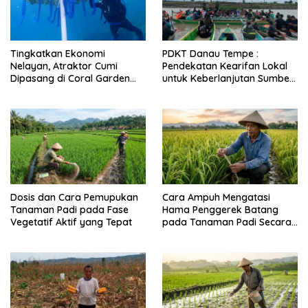
Tingkatkan Ekonomi
PDKT Danau Tempe :
Nelayan, Atraktor Cumi
Pendekatan Kearifan Lokal
Dipasang di Coral Garden
untuk Keberlanjutan Sumber
Pulau Barrang Caddi
Daya Ikan
Dosis dan Cara Pemupukan
Cara Ampuh Mengatasi
Tanaman Padi pada Fase
Hama Penggerek Batang
Vegetatif Aktif yang Tepat
pada Tanaman Padi Secara
Alami dan Kimia