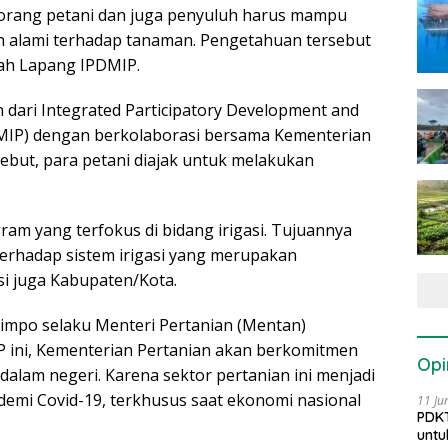
eorang petani dan juga penyuluh harus mampu
h alami terhadap tanaman. Pengetahuan tersebut
lah Lapang IPDMIP.
dari Integrated Participatory Development and
DMIP) dengan berkolaborasi bersama Kementerian
sebut, para petani diajak untuk melakukan
ram yang terfokus di bidang irigasi. Tujuannya
terhadap sistem irigasi yang merupakan
i juga Kabupaten/Kota.
Limpo selaku Menteri Pertanian (Mentan)
ini, Kementerian Pertanian akan berkomitmen
Opi
lam negeri. Karena sektor pertanian ini menjadi
demi Covid-19, terkhusus saat ekonomi nasional
11 Ju
PDKT
untu