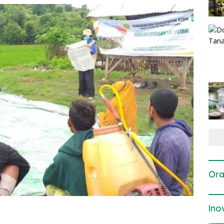
Ora
Ino