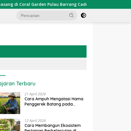
den Pulau Barrang Caddi
PDKT Danau Tempe : Pendekat
ajaran Terbaru
21 April 2026
Cara Ampuh Mengatasi Hama
Penggerek Batang pada
Tanaman Padi Secara Alami
dan Kimia
12 April 2026
Cara Membangun Ekosistem
Pertanian Berkelanjutan di