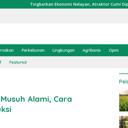
gkatkan Ekonomi Nelayan, Atraktor Cumi Dipasang di Coral Gar
ernakan
Perkebunan
Lingkungan
Agribisnis
Opini
f
Featured
Pel
 Musuh Alami, Cara
ksi