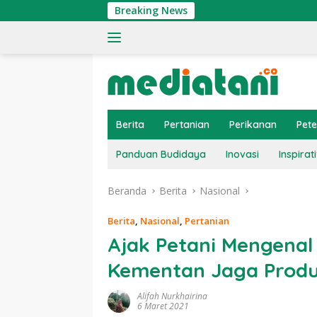
Langsung
Breaking News
Tin
ke
konten
Berita
Pertanian
Perikanan
Pet
Panduan Budidaya
Inovasi
Inspirati
Beranda
Berita
Nasional
Berita
,
Nasional
,
Pertanian
Ajak Petani Mengenal
Kementan Jaga Produ
Alifah Nurkhairina
6 Maret 2021