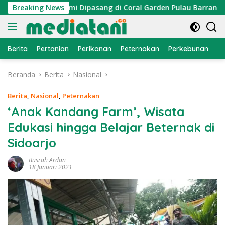
Langsung
traktor Cumi Dipasang di Coral Garden Pulau Barrang Caddi
Breaking News
ke
konten
Berita
Pertanian
Perikanan
Peternakan
Perkebunan
L
Beranda
Berita
Nasional
Berita
,
Nasional
,
Peternakan
‘Anak Kandang Farm’, Wisata
Edukasi hingga Belajar Beternak di
Sidoarjo
Busrah Ardan
18 Januari 2021