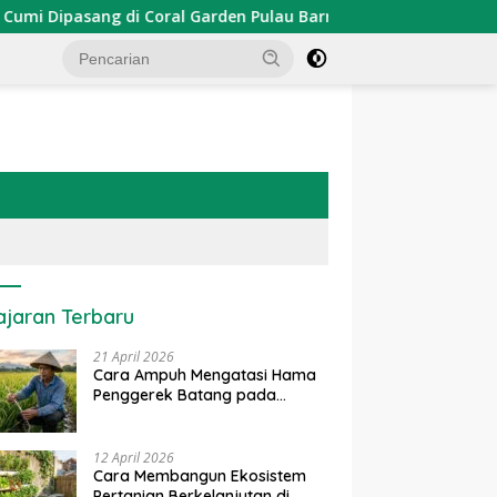
pasang di Coral Garden Pulau Barrang Caddi
PDKT Dan
ajaran Terbaru
21 April 2026
Cara Ampuh Mengatasi Hama
Penggerek Batang pada
Tanaman Padi Secara Alami
dan Kimia
12 April 2026
Cara Membangun Ekosistem
Pertanian Berkelanjutan di