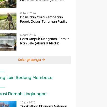
rapan IoT dalam
Ekonomi Sumber Daya Lahan:
P
Lahan Sempit
nian Modern di Indonesia
Cara Menghitung Valuasi
I
Ekologis Lahan Pertanian
a
8 April 2026
Dosis dan Cara Pemberian
Pupuk Dasar Tanaman Padi
yang Tepat
6 April 2026
Cara Ampuh Mengatasi Jamur
Ikan Lele (Alami & Medis)
Selengkapnya
ng Lain Sedang Membaca
vasi Ramah Lingkungan
10 Juli 2026
Tingkatkan Ekonomi Nelayan,