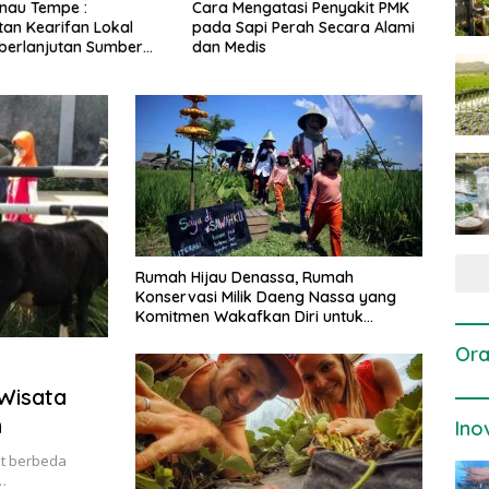
gatasi Penyakit PMK
Dosis dan Cara Pemupukan
Pene
i Perah Secara Alami
Tanaman Padi pada Fase
Perta
is
Vegetatif Aktif yang Tepat
Rumah Hijau Denassa, Rumah
Konservasi Milik Daeng Nassa yang
Komitmen Wakafkan Diri untuk
Pendidikan
Ora
Wisata
h
Ino
it berbeda
…