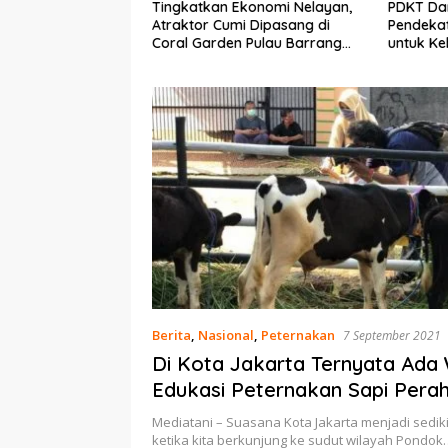
Ekonomi Nelayan,
PDKT Danau Tempe :
Cara Men
mi Dipasang di
Pendekatan Kearifan Lokal
pada Sap
n Pulau Barrang
untuk Keberlanjutan Sumber
dan Med
Daya Ikan
Berita
,
Nasional
,
Peternakan
7 September 2021
Di Kota Jakarta Ternyata Ada 
Edukasi Peternakan Sapi Pera
Mediatani – Suasana Kota Jakarta menjadi sedik
ketika kita berkunjung ke sudut wilayah Pondok