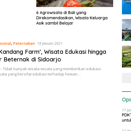
6 Agrowisata di Bali yang
Direkomendasikan, Wisata Keluarga
Asik sambil Belajar
sional
,
Peternakan
18 Januari 2021
Kandang Farm’, Wisata Edukasi hingga
r Beternak di Sidoarjo
 – Tidak banyak wisata-wisata yang memberikan edukasi.
isata yang bersifat edukasi terhadap hewan…
Opi
11 Ju
PDKT
untu
11 Ap