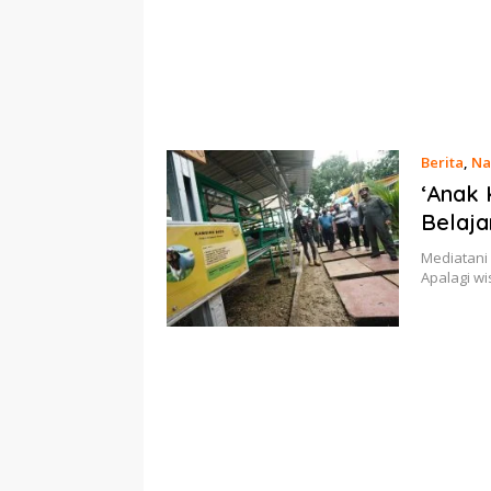
Berita
,
Na
‘Anak 
Belaja
Mediatani
Apalagi w