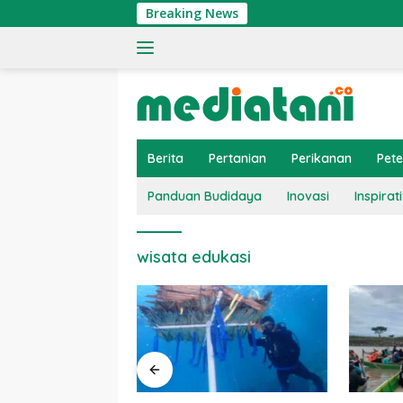
Langsung
Breaking News
ke
konten
Berita
Pertanian
Perikanan
Pet
Panduan Budidaya
Inovasi
Inspirati
wisata edukasi