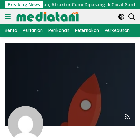
Langsung
n Ekonomi Nelayan, Atraktor Cumi Dipasang di Coral Garden P
Breaking News
ke
konten
Berita
Pertanian
Perikanan
Peternakan
Perkebunan
L