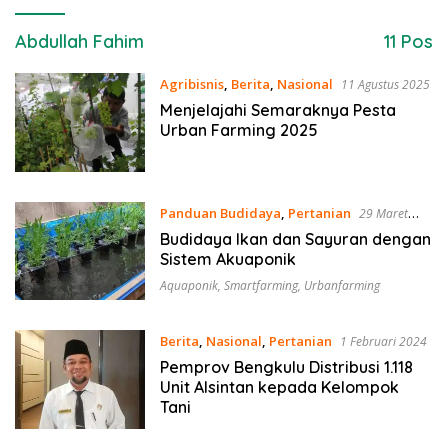
Abdullah Fahim
11 Pos
Agribisnis
,
Berita
,
Nasional
11 Agustus 2025
Menjelajahi Semaraknya Pesta
Urban Farming 2025
Panduan Budidaya
,
Pertanian
29 Maret
2024
Budidaya Ikan dan Sayuran dengan
Sistem Akuaponik
Aquaponik
,
Smartfarming
,
Urbanfarming
Berita
,
Nasional
,
Pertanian
1 Februari 2024
Pemprov Bengkulu Distribusi 1.118
Unit Alsintan kepada Kelompok
Tani