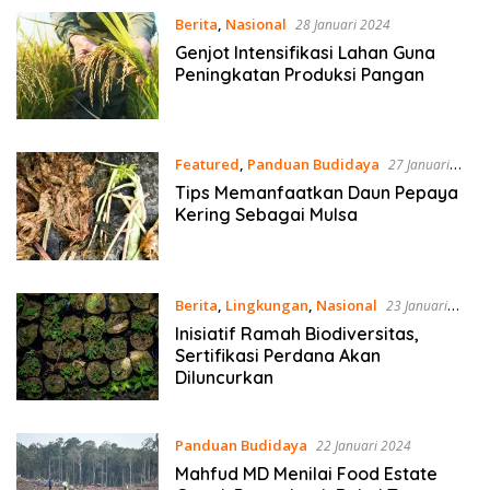
Berita
,
Nasional
28 Januari 2024
Genjot Intensifikasi Lahan Guna
Peningkatan Produksi Pangan
Featured
,
Panduan Budidaya
27 Januari
2024
Tips Memanfaatkan Daun Pepaya
Kering Sebagai Mulsa
Berita
,
Lingkungan
,
Nasional
23 Januari
2024
Inisiatif Ramah Biodiversitas,
Sertifikasi Perdana Akan
Diluncurkan
Panduan Budidaya
22 Januari 2024
Mahfud MD Menilai Food Estate