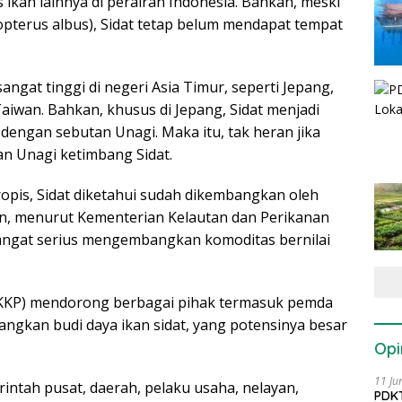
s ikan lainnya di perairan Indonesia. Bahkan, meski
pterus albus), Sidat tetap belum mendapat tempat
angat tinggi di negeri Asia Timur, seperti Jepang,
aiwan. Bahkan, khusus di Jepang, Sidat menjadi
dengan sebutan Unagi. Maka itu, tak heran jika
n Unagi ketimbang Sidat.
ropis, Sidat diketahui sudah dikembangkan oleh
n, menurut Kementerian Kelautan dan Perikanan
sangat serius mengembangkan komoditas bernilai
(KKP) mendorong berbagai pihak termasuk pemda
gkan budi daya ikan sidat, yang potensinya besar
Opi
11 Ju
rintah pusat, daerah, pelaku usaha, nelayan,
PDKT