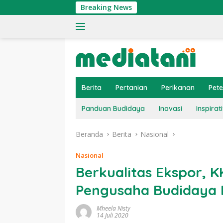
Langsung
Breaking News
Tingk
ke
konten
Berita
Pertanian
Perikanan
Pet
Panduan Budidaya
Inovasi
Inspirati
Beranda
Berita
Nasional
Nasional
Berkualitas Ekspor, 
Pengusaha Budidaya I
Mheela Nisty
14 Juli 2020