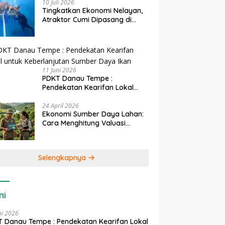
10 Juli 2026
Tingkatkan Ekonomi Nelayan,
Atraktor Cumi Dipasang di
Coral Garden Pulau Barrang
Caddi
11 Juni 2026
PDKT Danau Tempe :
Pendekatan Kearifan Lokal
untuk Keberlanjutan Sumber
Daya Ikan
24 April 2026
Ekonomi Sumber Daya Lahan:
Cara Menghitung Valuasi
Ekologis Lahan Pertanian
Selengkapnya
ni
ni 2026
 Danau Tempe : Pendekatan Kearifan Lokal