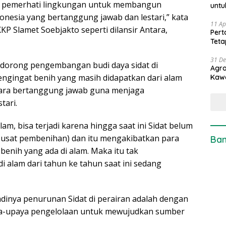
rta pemerhati lingkungan untuk membangun
untu
onesia yang bertanggung jawab dan lestari,” kata
11 Ap
KP Slamet Soebjakto seperti dilansir Antara,
Pert
Teta
31 D
ndorong pengembangan budi daya sidat di
Agro
gingat benih yang masih didapatkan dari alam
Kaw
cara bertanggung jawab guna menjaga
tari.
m, bisa terjadi karena hingga saat ini Sidat belum
(pusat pembenihan) dan itu mengakibatkan para
Ban
enih yang ada di alam. Maka itu tak
i alam dari tahun ke tahun saat ini sedang
dinya penurunan Sidat di perairan adalah dengan
ya-upaya pengelolaan untuk mewujudkan sumber