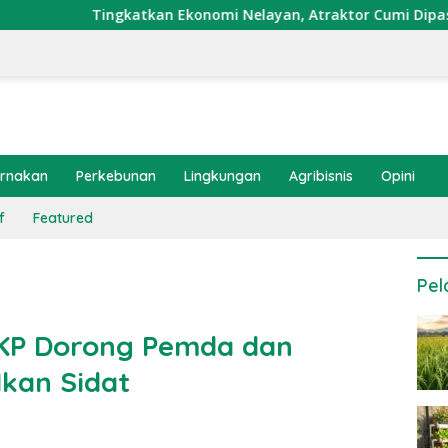
atkan Ekonomi Nelayan, Atraktor Cumi Dipasang di Coral Garde
ernakan
Perkebunan
Lingkungan
Agribisnis
Opini
f
Featured
Pel
KKP Dorong Pemda dan
kan Sidat