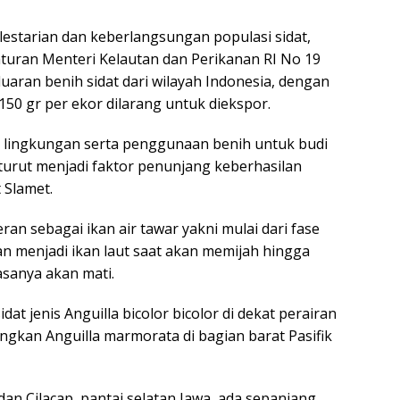
starian dan keberlangsungan populasi sidat,
turan Menteri Kelautan dan Perikanan RI No 19
aran benih sidat dari wilayah Indonesia, dengan
50 gr per ekor dilarang untuk diekspor.
 lingkungan serta penggunaan benih untuk budi
turut menjadi faktor penunjang keberhasilan
 Slamet.
ran sebagai ikan air tawar yakni mulai dari fase
an menjadi ikan laut saat akan memijah hingga
asanya akan mati.
at jenis Anguilla bicolor bicolor di dekat perairan
gkan Anguilla marmorata di bagian barat Pasifik
dan Cilacap, pantai selatan Jawa, ada sepanjang