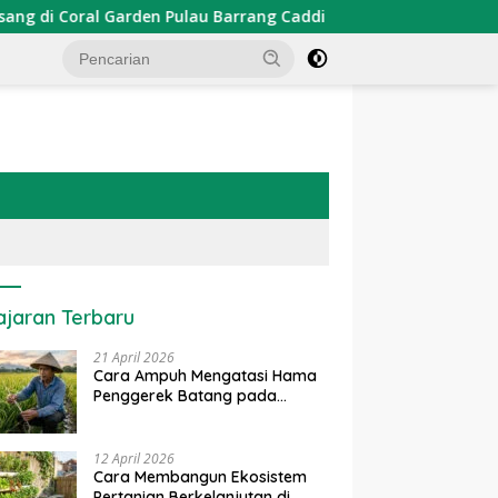
n Pulau Barrang Caddi
PDKT Danau Tempe : Pendekatan
ajaran Terbaru
21 April 2026
Cara Ampuh Mengatasi Hama
Penggerek Batang pada
Tanaman Padi Secara Alami
dan Kimia
12 April 2026
Cara Membangun Ekosistem
Pertanian Berkelanjutan di