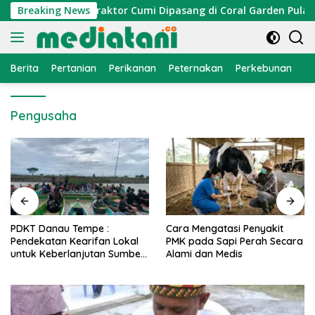
Langsung
 Nelayan, Atraktor Cumi Dipasang di Coral Garden Pulau Barr
Breaking News
ke
konten
Berita
Pertanian
Perikanan
Peternakan
Perkebunan
L
Pengusaha
PDKT Danau Tempe :
Cara Mengatasi Penyakit
Pendekatan Kearifan Lokal
PMK pada Sapi Perah Secara
untuk Keberlanjutan Sumber
Alami dan Medis
Daya Ikan