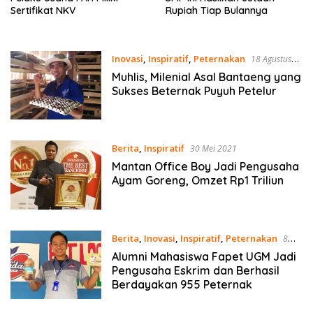
Sertifikat NKV
Rupiah Tiap Bulannya
Inovasi
,
Inspiratif
,
Peternakan
18 Agustus
2021
Muhlis, Milenial Asal Bantaeng yang
Sukses Beternak Puyuh Petelur
Berita
,
Inspiratif
30 Mei 2021
Mantan Office Boy Jadi Pengusaha
Ayam Goreng, Omzet Rp1 Triliun
Berita
,
Inovasi
,
Inspiratif
,
Peternakan
8
April 2021
Alumni Mahasiswa Fapet UGM Jadi
Pengusaha Eskrim dan Berhasil
Berdayakan 955 Peternak