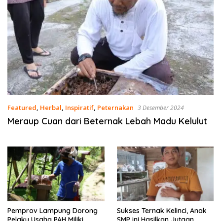
Featured
,
Herbal
,
Inspiratif
,
Peternakan
3 Desember 2024
Meraup Cuan dari Beternak Lebah Madu Kelulut
Pemprov Lampung Dorong
Sukses Ternak Kelinci, Anak
Pelaku Usaha PAH Miliki
SMP ini Hasilkan Jutaan