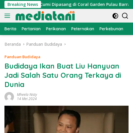
Langsung
 Atraktor Cumi Dipasang di Coral Garden Pulau Barrang Caddi
Breaking News
ke
konten
Berita
Pertanian
Perikanan
Peternakan
Perkebunan
L
Beranda
Panduan Budidaya
Panduan Budidaya
Budidaya Ikan Buat Liu Hanyuan
Jadi Salah Satu Orang Terkaya di
Dunia
Mheela Nisty
14 Mei 2024