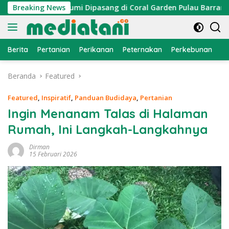
Langsung
Atraktor Cumi Dipasang di Coral Garden Pulau Barrang Caddi
Breaking News
ke
konten
Berita
Pertanian
Perikanan
Peternakan
Perkebunan
L
Beranda
Featured
Featured
,
Inspiratif
,
Panduan Budidaya
,
Pertanian
Ingin Menanam Talas di Halaman
Rumah, Ini Langkah-Langkahnya
Dirman
15 Februari 2026