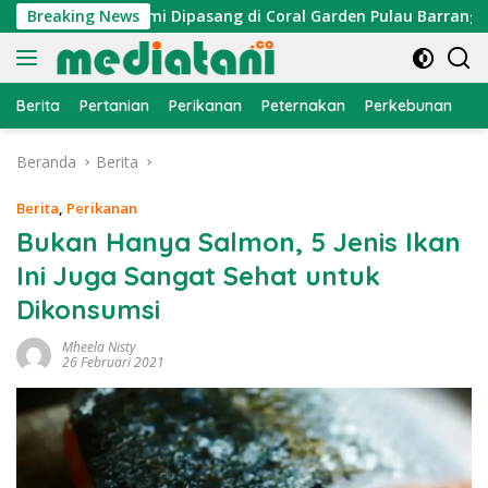
Langsung
r Cumi Dipasang di Coral Garden Pulau Barrang Caddi
Breaking News
ke
konten
Berita
Pertanian
Perikanan
Peternakan
Perkebunan
L
Beranda
Berita
Berita
,
Perikanan
Bukan Hanya Salmon, 5 Jenis Ikan
Ini Juga Sangat Sehat untuk
Dikonsumsi
Mheela Nisty
26 Februari 2021