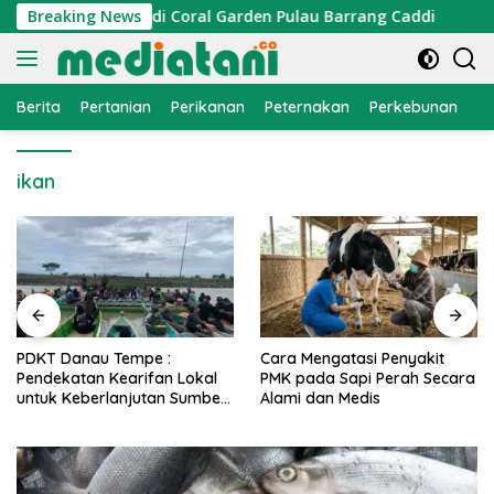
Langsung
umi Dipasang di Coral Garden Pulau Barrang Caddi
Breaking News
PDK
ke
konten
Berita
Pertanian
Perikanan
Peternakan
Perkebunan
L
ikan
PDKT Danau Tempe :
Cara Mengatasi Penyakit
Pendekatan Kearifan Lokal
PMK pada Sapi Perah Secara
untuk Keberlanjutan Sumber
Alami dan Medis
Daya Ikan