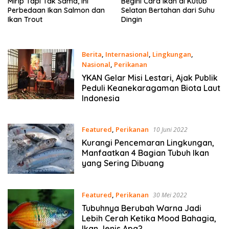
Mirip Tapi Tak Sama, Ini
Begini Cara Ikan di Kutub
Perbedaan Ikan Salmon dan
Selatan Bertahan dari Suhu
Ikan Trout
Dingin
Berita
,
Internasional
,
Lingkungan
,
Nasional
,
Perikanan
30 September 2022
YKAN Gelar Misi Lestari, Ajak Publik
Peduli Keanekaragaman Biota Laut
Indonesia
Featured
,
Perikanan
10 Juni 2022
Kurangi Pencemaran Lingkungan,
Manfaatkan 4 Bagian Tubuh Ikan
yang Sering Dibuang
Featured
,
Perikanan
30 Mei 2022
Tubuhnya Berubah Warna Jadi
Lebih Cerah Ketika Mood Bahagia,
Ikan Jenis Apa?