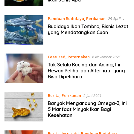
Panduan Budidaya
,
Perikanan
29 April
2022
Budidaya Ikan Tombro, Bisnis Lezat
yang Mendatangkan Cuan
Featured
,
Peternakan
6 November 2021
Tak Selalu Kucing dan Anjing, Ini
Hewan Peliharaan Alternatif yang
Bisa Dipelihara
Berita
,
Perikanan
2 Juni 2021
Banyak Mengandung Omega-3, Ini
5 Manfaat Minyak Ikan Bagi
Kesehatan
Berita
,
Inspiratif
,
Panduan Budidaya
,