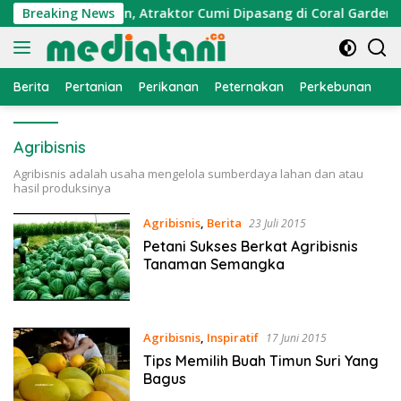
Langsung
 Ekonomi Nelayan, Atraktor Cumi Dipasang di Coral Garden Pu
Breaking News
ke
konten
Berita
Pertanian
Perikanan
Peternakan
Perkebunan
L
Agribisnis
Agribisnis adalah usaha mengelola sumberdaya lahan dan atau
hasil produksinya
Agribisnis
,
Berita
23 Juli 2015
Petani Sukses Berkat Agribisnis
Tanaman Semangka
Agribisnis
,
Inspiratif
17 Juni 2015
Tips Memilih Buah Timun Suri Yang
Bagus