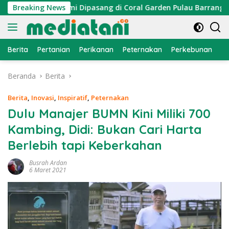
Langsung
aktor Cumi Dipasang di Coral Garden Pulau Barrang Caddi
Breaking News
ke
konten
Berita
Pertanian
Perikanan
Peternakan
Perkebunan
L
Beranda
Berita
Berita
,
Inovasi
,
Inspiratif
,
Peternakan
Dulu Manajer BUMN Kini Miliki 700
Kambing, Didi: Bukan Cari Harta
Berlebih tapi Keberkahan
Busrah Ardan
6 Maret 2021