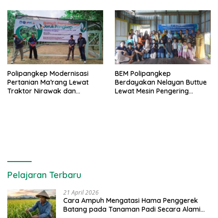
Polipangkep Modernisasi
BEM Polipangkep
Pertanian Ma’rang Lewat
Berdayakan Nelayan Buttue
Traktor Nirawak dan
Lewat Mesin Pengering
Pelestarian Jeruk Pangkep
Rumput Laut dan Pelatihan
Diversifikasi Produk
Pelajaran Terbaru
21 April 2026
Cara Ampuh Mengatasi Hama Penggerek
Batang pada Tanaman Padi Secara Alami