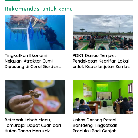
Rekomendasi untuk kamu
Tingkatkan Ekonomi
PDKT Danau Tempe :
Nelayan, Atraktor Cumi
Pendekatan Kearifan Lokal
Dipasang di Coral Garden
untuk Keberlanjutan Sumber
Pulau Barrang Caddi
Daya Ikan
Beternak Lebah Madu,
Unhas Dorong Petani
Tomuraja: Dapat Cuan dari
Bantaeng Tingkatkan
Hutan Tanpa Merusak
Produksi Padi Genjah
Berbasis Pertanian Organik